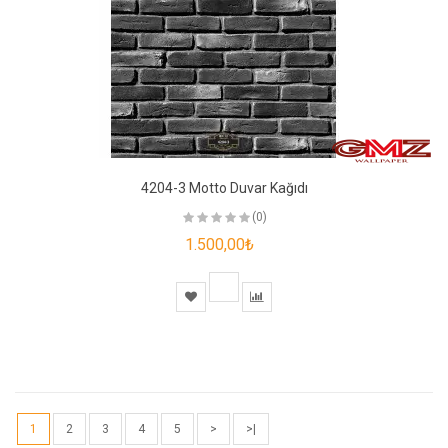
4204-3 Motto Duvar Kağıdı
(0)
1.500,00₺
1
2
3
4
5
>
>|