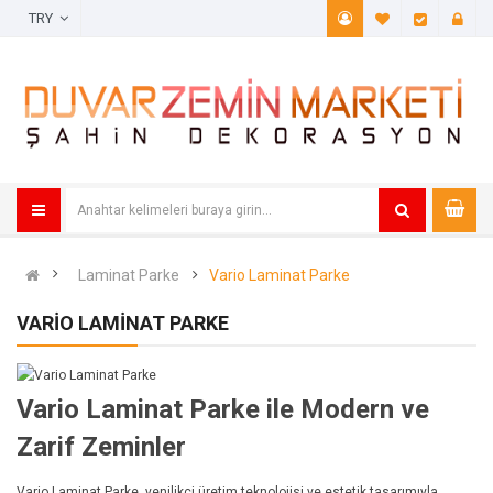
TRY
A. Listem (
Öde
Laminat Parke
Vario Laminat Parke
VARIO LAMINAT PARKE
Vario Laminat Parke ile Modern ve
Zarif Zeminler
Vario Laminat Parke, yenilikçi üretim teknolojisi ve estetik tasarımıyla