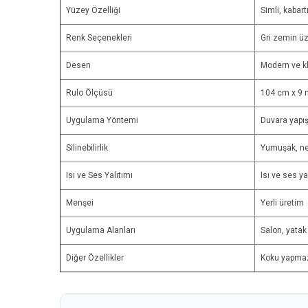
Yüzey Özelliği
Simli, kabar
Renk Seçenekleri
Gri zemin ü
Desen
Modern ve k
Rulo Ölçüsü
104 cm x 9 
Uygulama Yöntemi
Duvara yapışt
Silinebilirlik
Yumuşak, nem
Isı ve Ses Yalıtımı
Isı ve ses ya
Menşei
Yerli üretim
Uygulama Alanları
Salon, yatak
Diğer Özellikler
Koku yapmaz