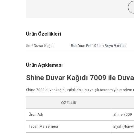
Ürün Özellikleri
8m²
Duvar Kağıdı
Rulo'nun Eni 104cm Boyu 9 mt'dir
Ürün Açıklaması
Shine Duvar Kağıdı
7009 ile Duvar
Shine 7009
duvar kağıdı
, ışıltılı dokusu ve şık tasarımıyla mode
ÖZELLIK
Ürün Adı
Shine 7009
Taban Malzemesi
Elyaf (Non-