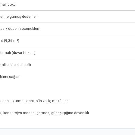
tmalı doku
zerine gümüş desenler
lasik desen seçenekleri
mt (9,36 m²)
ırmalı (duvar tutkallı)
li bezle silinebilir
lıtımı sağlar
 odası, oturma odası, ofis vb. iç mekânlar
, kanserojen madde içermez, güneş ışığına dayanıklı