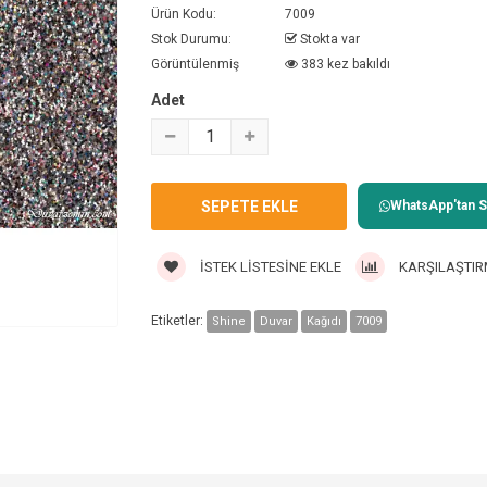
Ürün Kodu:
7009
Stok Durumu:
Stokta var
Görüntülenmiş
383 kez bakıldı
Adet
WhatsApp'tan Sa
İSTEK LISTESINE EKLE
KARŞILAŞTIR
Etiketler:
Shine
Duvar
Kağıdı
7009