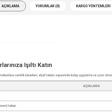
AÇIKLAMA
YORUMLAR (0)
KARGO YÖNTEMLERI
larınıza Işıltı Katın
rn mekanlara canlılık katarken, elyaf tabanı sayesinde kolay uygulama ve uzun ömür
AÇIKLAMA
woven) taban