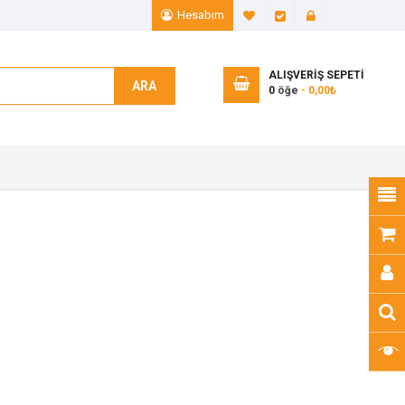
Hesabım
A. Listem (0)
Ödeme
Giriş Yap
ALIŞVERIŞ SEPETI
ARA
0
öğe
- 0,00₺