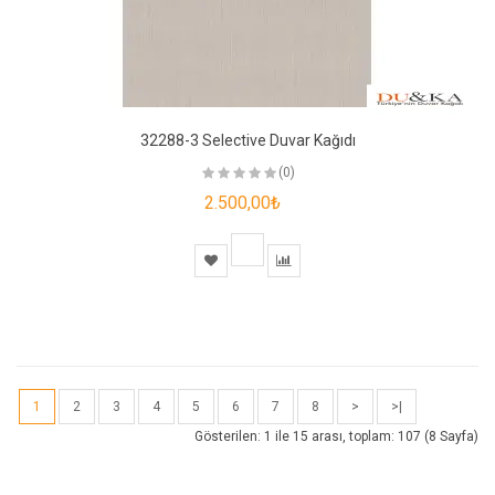
32288-3 Selective Duvar Kağıdı
(0)
2.500,00₺
1
2
3
4
5
6
7
8
>
>|
Gösterilen: 1 ile 15 arası, toplam: 107 (8 Sayfa)