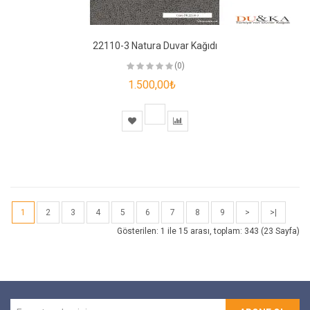
22110-3 Natura Duvar Kağıdı
(0)
1.500,00₺
1
2
3
4
5
6
7
8
9
>
>|
Gösterilen: 1 ile 15 arası, toplam: 343 (23 Sayfa)