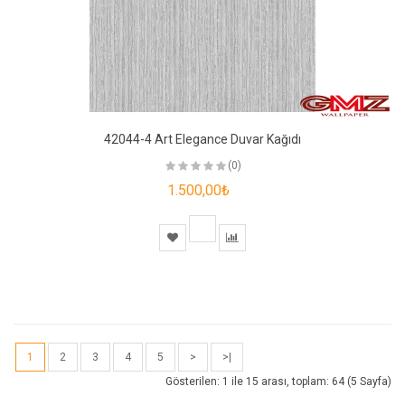
42044-4 Art Elegance Duvar Kağıdı
(0)
1.500,00₺
1
2
3
4
5
>
>|
Gösterilen: 1 ile 15 arası, toplam: 64 (5 Sayfa)