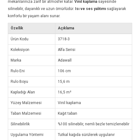
mekanlarınıza zarif bir atmosfer katar.
Vinil kaplama
sayesinde
silinebilir, dayanıklı ve uzun ömürlüdür.
Isı ve ses yalıtımı
sağlayarak
konforlu bir yaşam alanı sunar.
Özellik
Açıklama
Ürün Kodu
3718-3
Koleksiyon
Alfa Serisi
Marka
Adawall
Rulo Eni
106 cm
Rulo Boyu
15,6 m
Kapladığı Alan
16,5 m²
Yüzey Malzemesi
Vinil kaplama
Taban Malzemesi
Kağıt taban
Silinebilirlik
%100 silinebilir, nemli bezle temizlenebilir
Uygulama Yöntemi
Tutkal kağıda sürülerek uygulanır