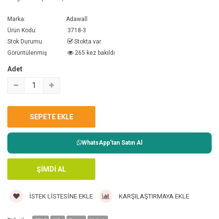
Marka:
Adawall
Ürün Kodu:
3718-3
Stok Durumu:
Stokta var
Görüntülenmiş
265 kez bakıldı
Adet
WhatsApp'tan Satın Al
İSTEK LISTESINE EKLE
KARŞILAŞTIRMAYA EKLE