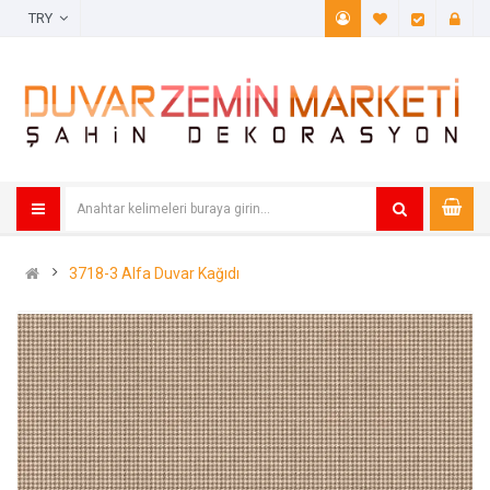
TRY
A. Listem (
Öde
3718-3 Alfa Duvar Kağıdı