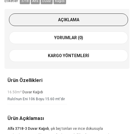
Etiketler:
3718
Alfa
Duvar
Kağıdı
AÇIKLAMA
YORUMLAR (0)
KARGO YÖNTEMLERI
Ürün Özellikleri
16.50m²
Duvar Kağıdı
Rulo'nun Eni 106 Boyu 15.60 mt'dir
Ürün Açıklaması
Alfa 3718-3
Duvar Kağıdı
, şık bej tonları ve ince dokusuyla