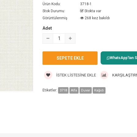
Ürün Kodu:
3718-1
Stok Durumu:
Stokta var
Görüntülenmiş
268 kez bakıldı
Adet
WhatsApp'tan Sa
İSTEK LISTESINE EKLE
KARŞILAŞTIR
Etiketler:
3718
Alfa
Duvar
Kağıdı