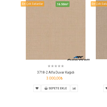
En Çok Satanlar
En Çok Sat
16.50m²
3718-2 Alfa Duvar Kağıdı
3.000,00₺
SEPETE EKLE