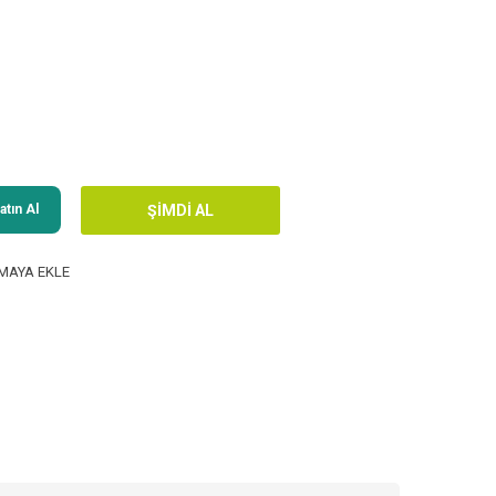
tın Al
MAYA EKLE