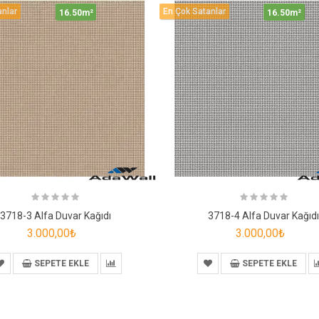
anlar
En Çok Satanlar
16.50m²
16.50m²
3718-3 Alfa Duvar Kağıdı
3718-4 Alfa Duvar Kağıd
3.000,00₺
3.000,00₺
SEPETE EKLE
SEPETE EKLE