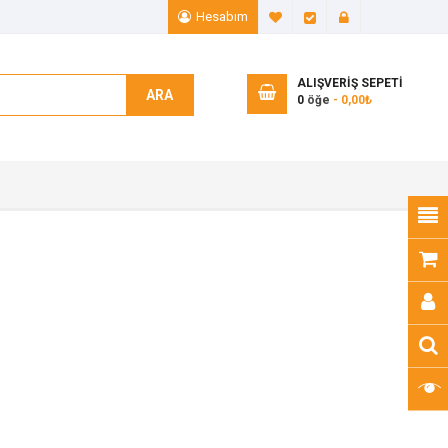
Hesabım
A. Listem (0)
Ödeme
Giriş Yap
ALIŞVERIŞ SEPETI
ARA
0
öğe
- 0,00₺