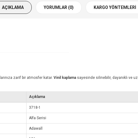
AÇIKLAMA
YORUMLAR (0)
KARGO YÖNTEMLERI
arınıza zarif bir atmosfer katar.
Vinil kaplama
sayesinde silinebilir, dayanıklı ve 
Açıklama
3718-1
Alfa Serisi
Adawall