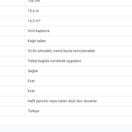
106 cm
15,6 m
16,5 m²
Vinil kaplama
Kağıt taban
%100 silinebilir, nemli bezle temizlenebilir
Tutkal kağıda sürülerek uygulanır
Sağlar
Evet
Evet
Hafif pürüzlü veya saten alçılı düz duvarlar
Türkiye