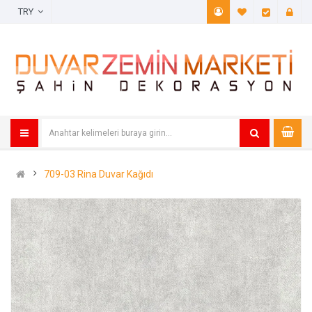
TRY
A. Listem (
Öde
709-03 Rina Duvar Kağıdı