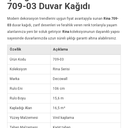
709-03
Duvar Kağıdı
Modern dekorasyon trendlerini uygun fiyat avantajıyla sunan
Rina 709-
03
duvar kağıdı
, zarif desenleri ve ferahlık veren renk tonlarıyla yaşam
alanlarınıza yeni bir soluk getiriyor.
Rina
koleksiyonunun dayanıklı yapısı
sayesinde duvarlarınızda uzun süreli şıklığı garanti altına alabilirsiniz.
Özellik
Açıklama
Ürün Kodu
709-03
Koleksiyon
Rina Serisi
Marka
Decowall
Rulo Eni
106 cm
Rulo Boyu
15,6 m
Kapladığı Alan
16,5 m²
Yüzey Malzemesi
Vinil kaplama
Taban Malzemesi
Kağıt taban