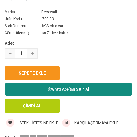
Marka:
Decowall
Ürün Kodu:
709-03
Stok Durumu:
Stokta var
Görüntülenmiş
71 kez bakıldı
Adet
WhatsApp'tan Satın Al
İSTEK LISTESINE EKLE
KARŞILAŞTIRMAYA EKLE