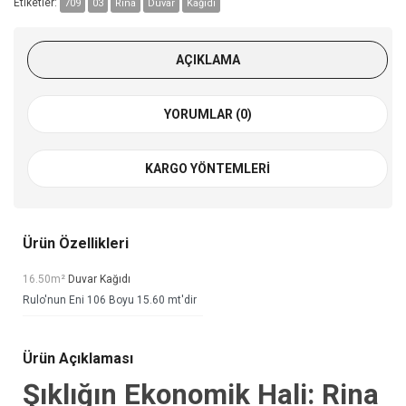
Etiketler:
709
03
Rina
Duvar
Kağıdı
AÇIKLAMA
YORUMLAR (0)
KARGO YÖNTEMLERI
Ürün Özellikleri
16.50m²
Duvar Kağıdı
Rulo'nun Eni 106 Boyu 15.60 mt'dir
Ürün Açıklaması
Şıklığın Ekonomik Hali: Rina