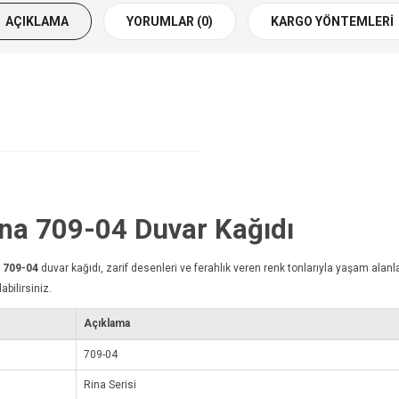
AÇIKLAMA
YORUMLAR (0)
KARGO YÖNTEMLERI
Rina 709-04
Duvar Kağıdı
a 709-04
duvar kağıdı
, zarif desenleri ve ferahlık veren renk tonlarıyla yaşam alanla
abilirsiniz.
Açıklama
709-04
Rina Serisi