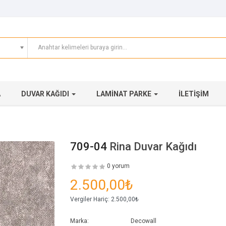
A
DUVAR KAĞIDI
LAMINAT PARKE
İLETIŞIM
709-04
Rina Duvar Kağıdı
0 yorum
2.500,00₺
Vergiler Hariç:
2.500,00₺
Marka:
Decowall