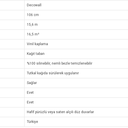
Decowall
106 cm
15,6 m
16,5 m²
Vinil kaplama
Kağıt taban
%100 silinebilir, nemli bezle temizlenebilir
Tutkal kağıda sürülerek uygulanır
Sağlar
Evet
Evet
Hafif pürüzlü veya saten alçılı düz duvarlar
Türkiye