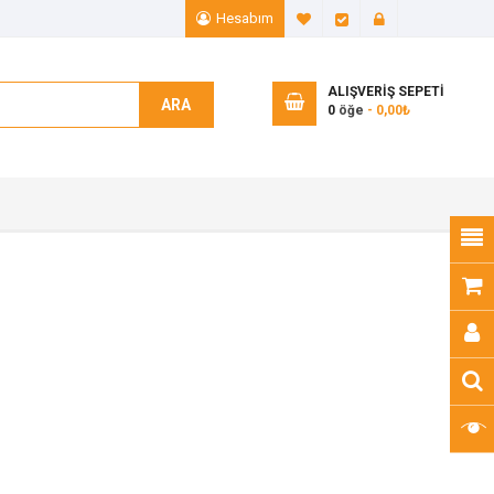
Hesabım
A. Listem (0)
Ödeme
Giriş Yap
ALIŞVERIŞ SEPETI
ARA
0
öğe
- 0,00₺