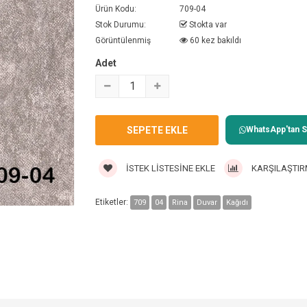
Ürün Kodu:
709-04
Stok Durumu:
Stokta var
Görüntülenmiş
60 kez bakıldı
Adet
WhatsApp'tan Sa
İSTEK LISTESINE EKLE
KARŞILAŞTIR
Etiketler:
709
04
Rina
Duvar
Kağıdı