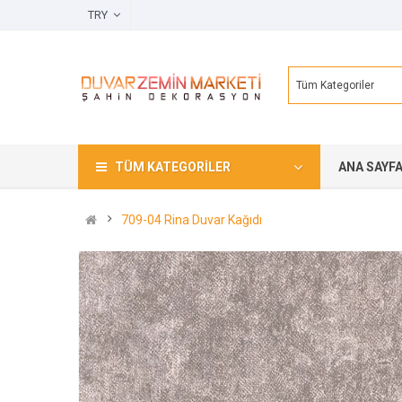
TRY
Tüm Kategoriler
TÜM KATEGORILER
ANA SAYF
709-04 Rina Duvar Kağıdı