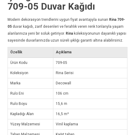
709-05
Duvar Kağıdı
Modern dekorasyon trendlerini uygun fiyat avantajıyla sunan
Rina 709-
05
duvar kağıdı
, zarif desenleri ve ferahlık veren renk tonlarıyla yaşam
alanlarınıza yeni bir soluk getiriyor.
Rina
koleksiyonunun dayanıklı yapısı
sayesinde duvarlarınızda uzun süreli şıklığı garanti altına alabilirsiniz.
Özellik
Açıklama
Ürün Kodu
709-05
Koleksiyon
Rina Serisi
Marka
Decowall
Rulo Eni
106 cm
Rulo Boyu
15,6 m
Kapladığı Alan
16,5 m²
Yüzey Malzemesi
Vinil kaplama
Taban Malzemesi
Kağıt taban