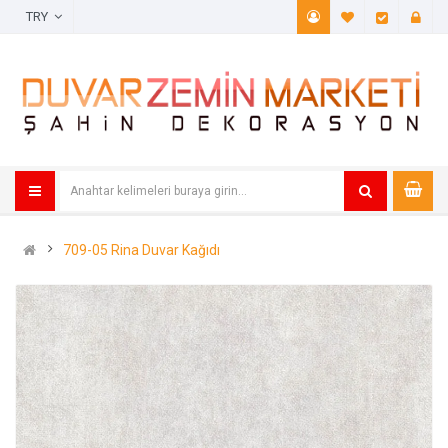
TRY
A. Listem (
Öde
709-05 Rina Duvar Kağıdı