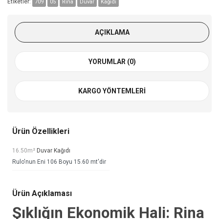
Etiketler:
709
05
Rina
Duvar
Kağıdı
AÇIKLAMA
YORUMLAR (0)
KARGO YÖNTEMLERI
Ürün Özellikleri
16.50m²
Duvar Kağıdı
Rulo'nun Eni 106 Boyu 15.60 mt'dir
Ürün Açıklaması
Şıklığın Ekonomik Hali: Rina