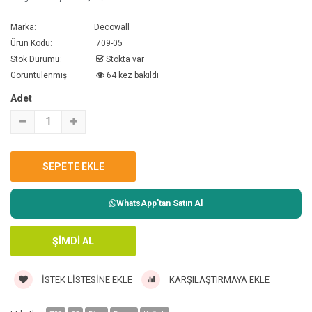
Marka:
Decowall
Ürün Kodu:
709-05
Stok Durumu:
Stokta var
Görüntülenmiş
64 kez bakıldı
Adet
WhatsApp'tan Satın Al
İSTEK LISTESINE EKLE
KARŞILAŞTIRMAYA EKLE