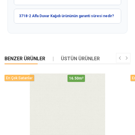
3718-2 Alfa Duvar Kağıdı ürününün garanti süresi nedir?
BENZER ÜRÜNLER
ÜSTÜN ÜRÜNLER
En Çok Satanlar
E
16.50m²