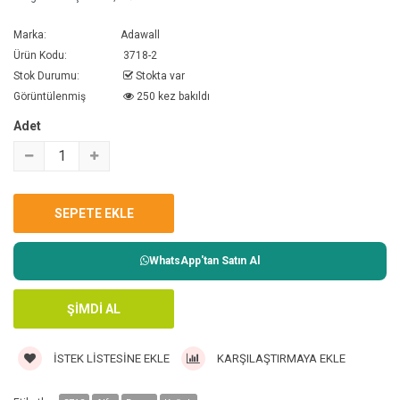
Marka:
Adawall
Ürün Kodu:
3718-2
Stok Durumu:
Stokta var
Görüntülenmiş
250 kez bakıldı
Adet
WhatsApp'tan Satın Al
İSTEK LISTESINE EKLE
KARŞILAŞTIRMAYA EKLE