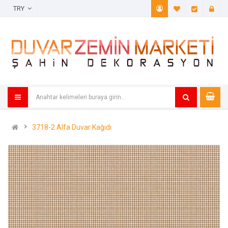
TRY
A. Listem (
Öde
3718-2 Alfa Duvar Kağıdı