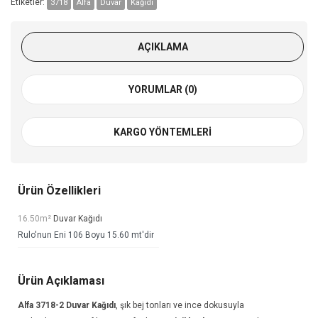
Etiketler:
3718
Alfa
Duvar
Kağıdı
AÇIKLAMA
YORUMLAR (0)
KARGO YÖNTEMLERI
Ürün Özellikleri
16.50m²
Duvar Kağıdı
Rulo'nun Eni 106 Boyu 15.60 mt'dir
Ürün Açıklaması
Alfa 3718-2
Duvar Kağıdı
, şık bej tonları ve ince dokusuyla