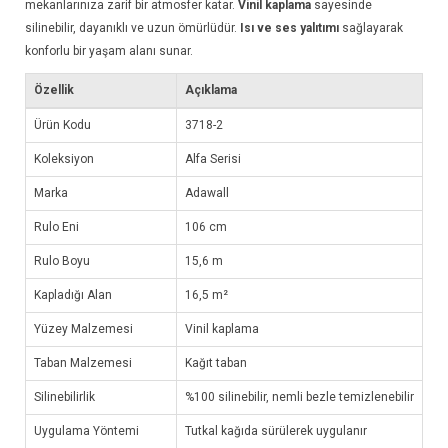
mekanlarınıza zarif bir atmosfer katar.
Vinil kaplama
sayesinde
silinebilir, dayanıklı ve uzun ömürlüdür.
Isı ve ses yalıtımı
sağlayarak
konforlu bir yaşam alanı sunar.
Özellik
Açıklama
Ürün Kodu
3718-2
Koleksiyon
Alfa Serisi
Marka
Adawall
Rulo Eni
106 cm
Rulo Boyu
15,6 m
Kapladığı Alan
16,5 m²
Yüzey Malzemesi
Vinil kaplama
Taban Malzemesi
Kağıt taban
Silinebilirlik
%100 silinebilir, nemli bezle temizlenebilir
Uygulama Yöntemi
Tutkal kağıda sürülerek uygulanır