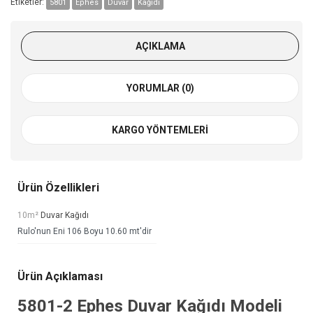
Etiketler:
5801
Ephes
Duvar
Kağıdı
AÇIKLAMA
YORUMLAR (0)
KARGO YÖNTEMLERI
Ürün Özellikleri
10m²
Duvar Kağıdı
Rulo'nun Eni 106 Boyu 10.60 mt'dir
Ürün Açıklaması
5801-2
Ephes Duvar Kağıdı
Modeli