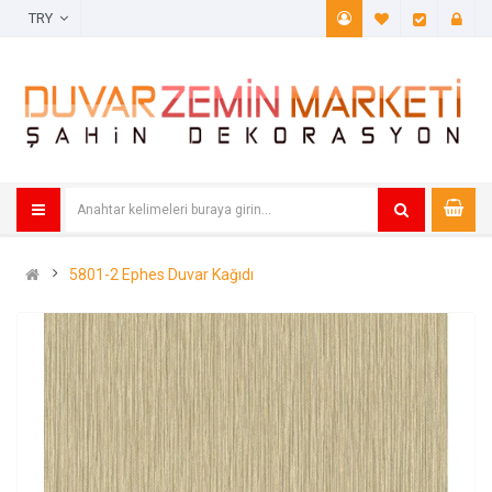
TRY
A. Listem (
Öde
5801-2 Ephes Duvar Kağıdı