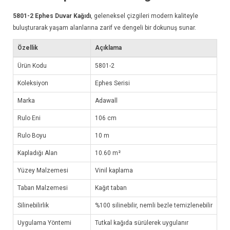
5801-2
Ephes Duvar Kağıdı
, geleneksel çizgileri modern kaliteyle
buluşturarak yaşam alanlarına zarif ve dengeli bir dokunuş sunar.
Özellik
Açıklama
Ürün Kodu
5801-2
Koleksiyon
Ephes Serisi
Marka
Adawall
Rulo Eni
106 cm
Rulo Boyu
10 m
Kapladığı Alan
10.60 m²
Yüzey Malzemesi
Vinil kaplama
Taban Malzemesi
Kağıt taban
Silinebilirlik
%100 silinebilir, nemli bezle temizlenebilir
Uygulama Yöntemi
Tutkal kağıda sürülerek uygulanır