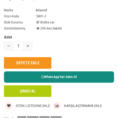
Marka:
Adawall
Ürün Kodu:
5801-2
Stok Durumu:
Stokta var
Görüntülenmiş
290 kez bakıldı
Adet
WhatsApp'tan Satın Al
İSTEK LISTESINE EKLE
KARŞILAŞTIRMAYA EKLE