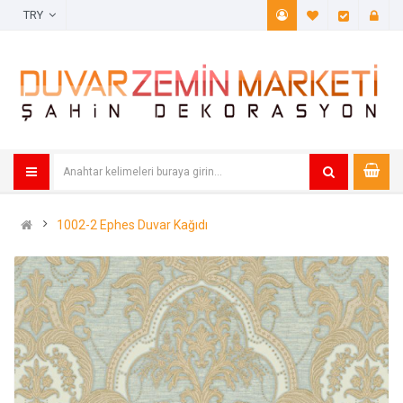
TRY
A. Listem (
Öde
1002-2 Ephes Duvar Kağıdı