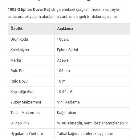
1002-2
Ephes Duvar Kağıdı
, geleneksel çizgileri modern kaliteyle
buluşturarak yaşam alanlarına zarif ve dengeli bir dokunuş sunar.
Özellik
Açıklama
Ürün Kodu
1002-2
Koleksiyon
Ephes Serisi
Marka
Adawall
Rulo Eni
106 cm
Rulo Boyu
10 m
Kapladığı Alan
10.60 m²
Yüzey Malzemesi
Vinil kaplama
Taban Malzemesi
Kağıt taban
Silinebilirlik
%100 silinebilir, nemli bezle temizlenebilir
Uygulama Yöntemi
Tutkal kağıda sürülerek uygulanır