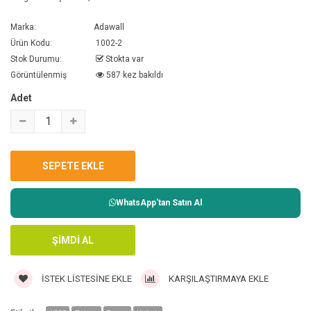
Marka:
Adawall
Ürün Kodu:
1002-2
Stok Durumu:
Stokta var
Görüntülenmiş
587 kez bakıldı
Adet
WhatsApp'tan Satın Al
İSTEK LISTESINE EKLE
KARŞILAŞTIRMAYA EKLE