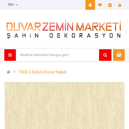
TRY
A. Listem (
Öde
1003-2 Ephes Duvar Kağıdı