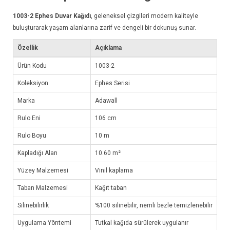
1003-2
Ephes Duvar Kağıdı
, geleneksel çizgileri modern kaliteyle
buluşturarak yaşam alanlarına zarif ve dengeli bir dokunuş sunar.
Özellik
Açıklama
Ürün Kodu
1003-2
Koleksiyon
Ephes Serisi
Marka
Adawall
Rulo Eni
106 cm
Rulo Boyu
10 m
Kapladığı Alan
10.60 m²
Yüzey Malzemesi
Vinil kaplama
Taban Malzemesi
Kağıt taban
Silinebilirlik
%100 silinebilir, nemli bezle temizlenebilir
Uygulama Yöntemi
Tutkal kağıda sürülerek uygulanır