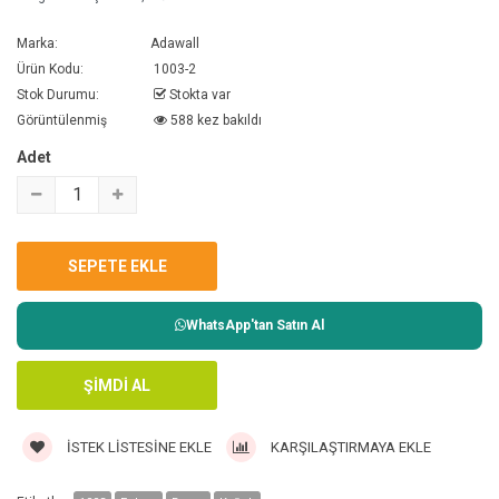
Marka:
Adawall
Ürün Kodu:
1003-2
Stok Durumu:
Stokta var
Görüntülenmiş
588 kez bakıldı
Adet
WhatsApp'tan Satın Al
İSTEK LISTESINE EKLE
KARŞILAŞTIRMAYA EKLE