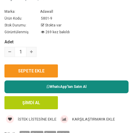
Marka:
Adawall
Ürün Kodu:
5801-9
Stok Durumu:
Stokta var
Görüntülenmiş
269 kez bakıldı
Adet
WhatsApp'tan Satın Al
İSTEK LISTESINE EKLE
KARŞILAŞTIRMAYA EKLE