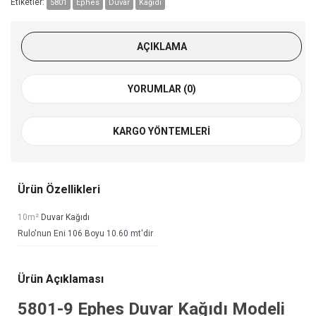
Etiketler:
5801
Ephes
Duvar
Kağıdı
AÇIKLAMA
YORUMLAR (0)
KARGO YÖNTEMLERI
Ürün Özellikleri
10m²
Duvar Kağıdı
Rulo'nun Eni 106 Boyu 10.60 mt'dir
Ürün Açıklaması
5801-9
Ephes Duvar Kağıdı
Modeli