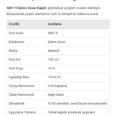
5801-9
Ephes Duvar Kağıdı
, geleneksel çizgileri modern kaliteyle
buluşturarak yaşam alanlarına zarif ve dengeli bir dokunuş sunar.
Özellik
Açıklama
Ürün Kodu
5801-9
Koleksiyon
Ephes Serisi
Marka
Adawall
Rulo Eni
106 cm
Rulo Boyu
10 m
Kapladığı Alan
10.60 m²
Yüzey Malzemesi
Vinil kaplama
Taban Malzemesi
Kağıt taban
Silinebilirlik
%100 silinebilir, nemli bezle temizlenebilir
Uygulama Yöntemi
Tutkal kağıda sürülerek uygulanır