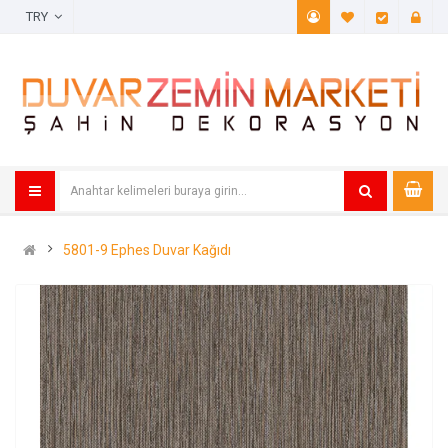
TRY
A. Listem (
Öde
5801-9 Ephes Duvar Kağıdı