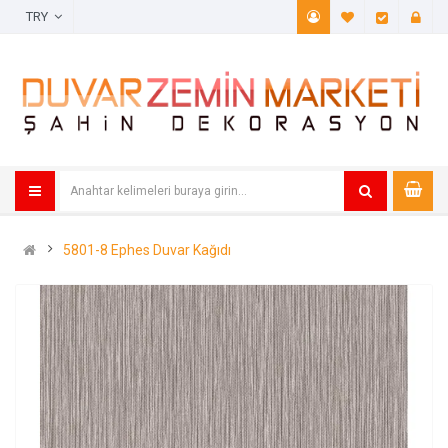
TRY
A. Listem (
Öde
5801-8 Ephes Duvar Kağıdı