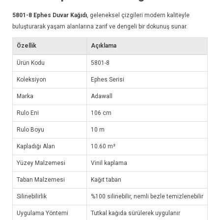
5801-8
Ephes Duvar Kağıdı
, geleneksel çizgileri modern kaliteyle
buluşturarak yaşam alanlarına zarif ve dengeli bir dokunuş sunar.
Özellik
Açıklama
Ürün Kodu
5801-8
Koleksiyon
Ephes Serisi
Marka
Adawall
Rulo Eni
106 cm
Rulo Boyu
10 m
Kapladığı Alan
10.60 m²
Yüzey Malzemesi
Vinil kaplama
Taban Malzemesi
Kağıt taban
Silinebilirlik
%100 silinebilir, nemli bezle temizlenebilir
Uygulama Yöntemi
Tutkal kağıda sürülerek uygulanır