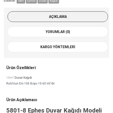
Etiketler:
5801
Ephes
Duvar
Kağıdı
AÇIKLAMA
YORUMLAR (0)
KARGO YÖNTEMLERI
Ürün Özellikleri
10m²
Duvar Kağıdı
Rulo'nun Eni 106 Boyu 10.60 mt'dir
Ürün Açıklaması
5801-8
Ephes Duvar Kağıdı
Modeli