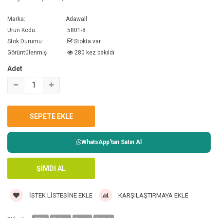
Marka:
Adawall
Ürün Kodu:
5801-8
Stok Durumu:
Stokta var
Görüntülenmiş
280 kez bakıldı
Adet
WhatsApp'tan Satın Al
İSTEK LISTESINE EKLE
KARŞILAŞTIRMAYA EKLE