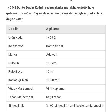
1409-2
Dante Duvar Kağıdı
, yaşam alanlarınızı daha estetik hale
getirmenizi sağlar. Dayanıklı yapısı ve dekoratif tarzıyla iç mekanlara
değer katar.
Özellik
Açıklama
Ürün Kodu
1409-2
Koleksiyon
Dante Serisi
Marka
Adawall
Rulo Eni
106 cm
Rulo Boyu
10 m
Kapladığı Alan
10.60 m²
Yüzey Malzemesi
Vinil kaplama
Taban Malzemesi
Kağıt taban
Silinebilirlik
%100 silinebilir, nemli bezle temizlenebilir