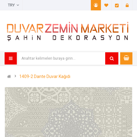
TRY
A. Listem (
Öde
1409-2 Dante Duvar Kağıdı