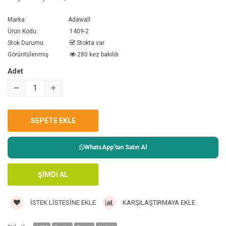
Marka:
Adawall
Ürün Kodu:
1409-2
Stok Durumu:
Stokta var
Görüntülenmiş
280 kez bakıldı
Adet
WhatsApp'tan Satın Al
İSTEK LISTESINE EKLE
KARŞILAŞTIRMAYA EKLE