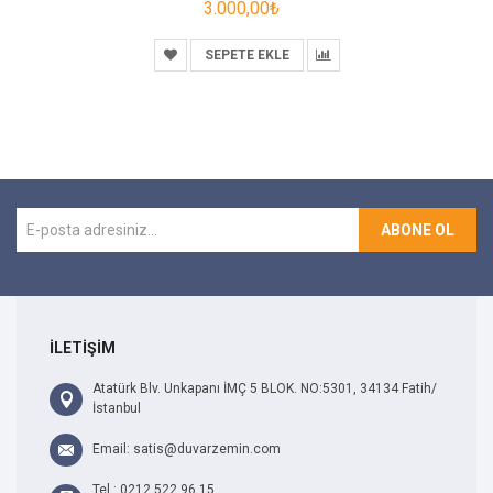
3.000,00₺
SEPETE EKLE
ABONE OL
İLETİŞİM
Atatürk Blv. Unkapanı İMÇ 5 BLOK. NO:5301, 34134 Fatih/
İstanbul
Email: satis@duvarzemin.com
Tel : 0212 522 96 15