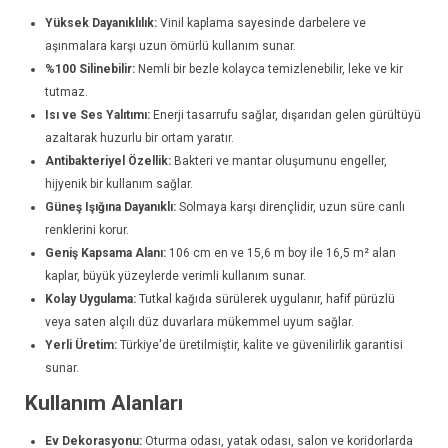
Yüksek Dayanıklılık:
Vinil kaplama sayesinde darbelere ve
aşınmalara karşı uzun ömürlü kullanım sunar.
%100 Silinebilir:
Nemli bir bezle kolayca temizlenebilir, leke ve kir
tutmaz.
Isı ve Ses Yalıtımı:
Enerji tasarrufu sağlar, dışarıdan gelen gürültüyü
azaltarak huzurlu bir ortam yaratır.
Antibakteriyel Özellik:
Bakteri ve mantar oluşumunu engeller,
hijyenik bir kullanım sağlar.
Güneş Işığına Dayanıklı:
Solmaya karşı dirençlidir, uzun süre canlı
renklerini korur.
Geniş Kapsama Alanı:
106 cm en ve 15,6 m boy ile 16,5 m² alan
kaplar, büyük yüzeylerde verimli kullanım sunar.
Kolay Uygulama:
Tutkal kağıda sürülerek uygulanır, hafif pürüzlü
veya saten alçılı düz duvarlara mükemmel uyum sağlar.
Yerli Üretim:
Türkiye'de üretilmiştir, kalite ve güvenilirlik garantisi
sunar.
Kullanım Alanları
Ev Dekorasyonu:
Oturma odası, yatak odası, salon ve koridorlarda