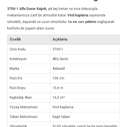
3700-1
Alfa Duvar Kağıdı
, şık bej tonları ve ince dokusuyla
mekanlarınıza zarif bir atmosfer katar.
Vinil kaplama
sayesinde
silinebilir, dayanıklı ve uzun ömürlüdür.
Isı ve ses yalıtımı
sağlayarak
konforlu bir yaşam alanı sunar.
Özellik
Açıklama
Ürün Kodu
3700-1
Koleksiyon
Alfa Serisi
Marka
Adawall
Rulo Eni
106 cm
Rulo Boyu
15,6 m
Kapladığı Alan
16,5 m²
Yüzey Malzemesi
Vinil kaplama
Taban Malzemesi
Kağıt taban
Silinebilirlik
%100 silinebilir, nemli bezle temizlenebilir