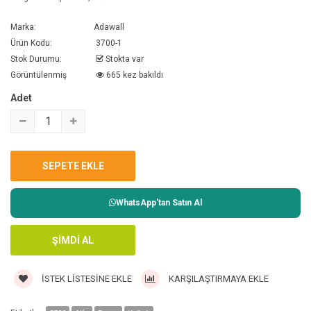
Marka:
Adawall
Ürün Kodu:
3700-1
Stok Durumu:
Stokta var
Görüntülenmiş
665 kez bakıldı
Adet
WhatsApp'tan Satın Al
İSTEK LISTESINE EKLE
KARŞILAŞTIRMAYA EKLE