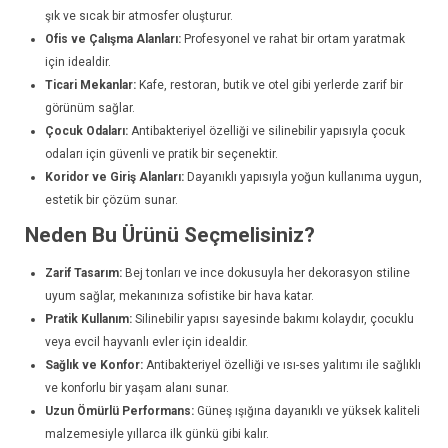
şık ve sıcak bir atmosfer oluşturur.
Ofis ve Çalışma Alanları:
Profesyonel ve rahat bir ortam yaratmak
için idealdir.
Ticari Mekanlar:
Kafe, restoran, butik ve otel gibi yerlerde zarif bir
görünüm sağlar.
Çocuk Odaları:
Antibakteriyel özelliği ve silinebilir yapısıyla çocuk
odaları için güvenli ve pratik bir seçenektir.
Koridor ve Giriş Alanları:
Dayanıklı yapısıyla yoğun kullanıma uygun,
estetik bir çözüm sunar.
Neden Bu Ürünü Seçmelisiniz?
Zarif Tasarım:
Bej tonları ve ince dokusuyla her dekorasyon stiline
uyum sağlar, mekanınıza sofistike bir hava katar.
Pratik Kullanım:
Silinebilir yapısı sayesinde bakımı kolaydır, çocuklu
veya evcil hayvanlı evler için idealdir.
Sağlık ve Konfor:
Antibakteriyel özelliği ve ısı-ses yalıtımı ile sağlıklı
ve konforlu bir yaşam alanı sunar.
Uzun Ömürlü Performans:
Güneş ışığına dayanıklı ve yüksek kaliteli
malzemesiyle yıllarca ilk günkü gibi kalır.