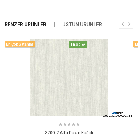
BENZER ÜRÜNLER
ÜSTÜN ÜRÜNLER
En Çok Satanlar
E
16.50m²
3700-2 Alfa Duvar Kağıdı