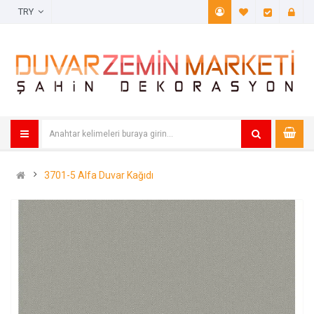
TRY
A. Listem (
Öde
3701-5 Alfa Duvar Kağıdı