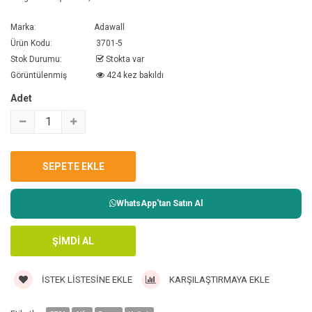
Marka:
Adawall
Ürün Kodu:
3701-5
Stok Durumu:
Stokta var
Görüntülenmiş
424 kez bakıldı
Adet
WhatsApp'tan Satın Al
İSTEK LISTESINE EKLE
KARŞILAŞTIRMAYA EKLE