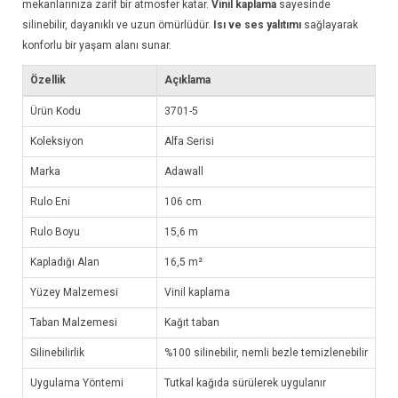
mekanlarınıza zarif bir atmosfer katar.
Vinil kaplama
sayesinde
silinebilir, dayanıklı ve uzun ömürlüdür.
Isı ve ses yalıtımı
sağlayarak
konforlu bir yaşam alanı sunar.
Özellik
Açıklama
Ürün Kodu
3701-5
Koleksiyon
Alfa Serisi
Marka
Adawall
Rulo Eni
106 cm
Rulo Boyu
15,6 m
Kapladığı Alan
16,5 m²
Yüzey Malzemesi
Vinil kaplama
Taban Malzemesi
Kağıt taban
Silinebilirlik
%100 silinebilir, nemli bezle temizlenebilir
Uygulama Yöntemi
Tutkal kağıda sürülerek uygulanır