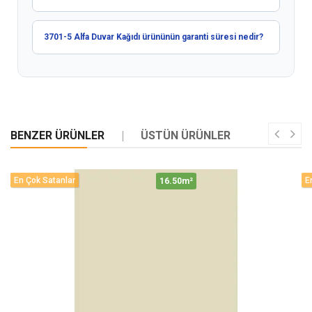
3701-5 Alfa Duvar Kağıdı ürününün garanti süresi nedir?
BENZER ÜRÜNLER
ÜSTÜN ÜRÜNLER
En Çok Satanlar
E
16.50m²