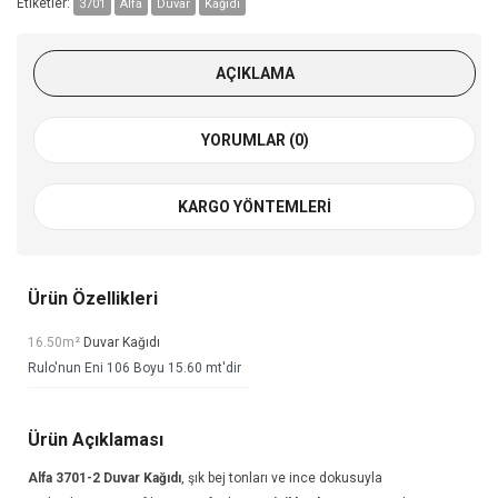
Etiketler:
3701
Alfa
Duvar
Kağıdı
AÇIKLAMA
YORUMLAR (0)
KARGO YÖNTEMLERI
Ürün Özellikleri
16.50m²
Duvar Kağıdı
Rulo'nun Eni 106 Boyu 15.60 mt'dir
Ürün Açıklaması
Alfa 3701-2
Duvar Kağıdı
, şık bej tonları ve ince dokusuyla