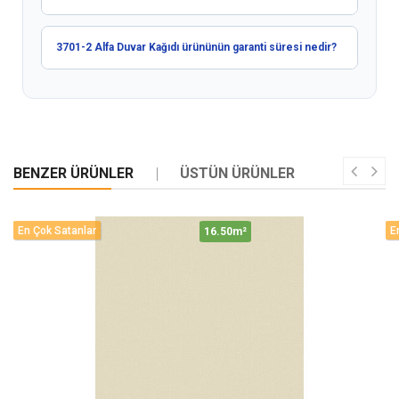
3701-2 Alfa Duvar Kağıdı ürününün garanti süresi nedir?
BENZER ÜRÜNLER
ÜSTÜN ÜRÜNLER
En Çok Satanlar
E
16.50m²