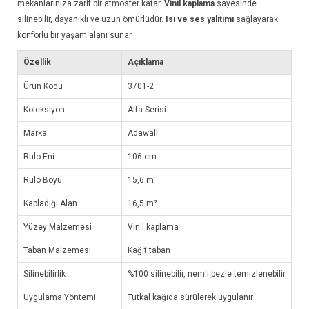
mekanlarınıza zarif bir atmosfer katar.
Vinil kaplama
sayesinde
silinebilir, dayanıklı ve uzun ömürlüdür.
Isı ve ses yalıtımı
sağlayarak
konforlu bir yaşam alanı sunar.
Özellik
Açıklama
Ürün Kodu
3701-2
Koleksiyon
Alfa Serisi
Marka
Adawall
Rulo Eni
106 cm
Rulo Boyu
15,6 m
Kapladığı Alan
16,5 m²
Yüzey Malzemesi
Vinil kaplama
Taban Malzemesi
Kağıt taban
Silinebilirlik
%100 silinebilir, nemli bezle temizlenebilir
Uygulama Yöntemi
Tutkal kağıda sürülerek uygulanır