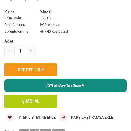
Marka:
Adawall
Ürün Kodu:
3701-2
Stok Durumu:
Stokta var
Görüntülenmiş
440 kez bakıldı
Adet
WhatsApp'tan Satın Al
İSTEK LISTESINE EKLE
KARŞILAŞTIRMAYA EKLE