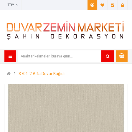
TRY
A. Listem (
Öde
3701-2 Alfa Duvar Kağıdı