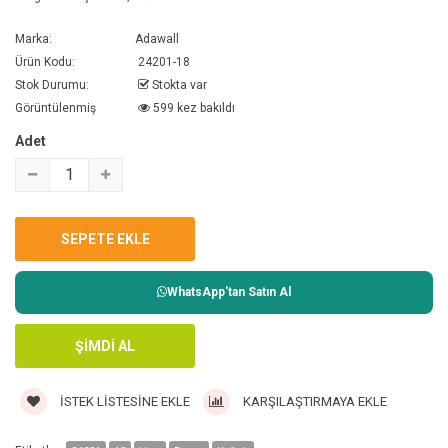
Marka:
Adawall
Ürün Kodu:
24201-18
Stok Durumu:
Stokta var
Görüntülenmiş
599 kez bakıldı
Adet
WhatsApp'tan Satın Al
İSTEK LISTESINE EKLE
KARŞILAŞTIRMAYA EKLE