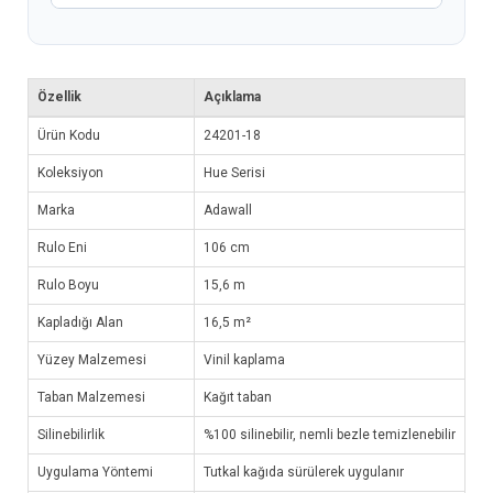
Özellik
Açıklama
Ürün Kodu
24201-18
Koleksiyon
Hue Serisi
Marka
Adawall
Rulo Eni
106 cm
Rulo Boyu
15,6 m
Kapladığı Alan
16,5 m²
Yüzey Malzemesi
Vinil kaplama
Taban Malzemesi
Kağıt taban
Silinebilirlik
%100 silinebilir, nemli bezle temizlenebilir
Uygulama Yöntemi
Tutkal kağıda sürülerek uygulanır