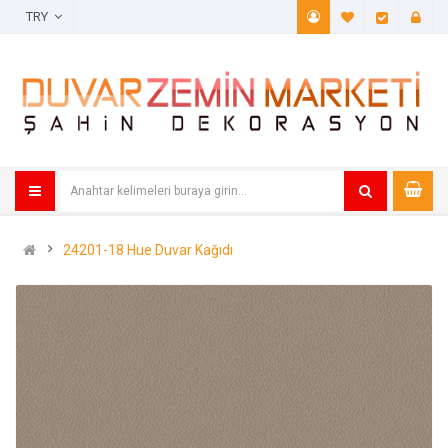
TRY
A. Listem (
Öde
24201-18 Hue Duvar Kağıdı