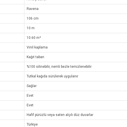
Ravena
106 cm
10 m
10.60 m²
Vinil kaplama
Kağıt taban
%100 silinebilir, nemli bezle temizlenebilir
Tutkal kağıda sürülerek uygulanır
Sağlar
Evet
Evet
Hafif pürüzlü veya saten alçılı düz duvarlar
Türkiye