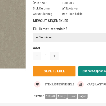
Ürün Kodu:
190620-7
Stok Durumu:
Stokta var
Görüntülenmiş
71 kez bakıldı
MEVCUT SEÇENEKLER:
Ek Hizmet İstermisin?
Adet
WhatsApp'tan Sa
İSTEK LISTESINE EKLE
KARŞILAŞTIR
Etiketler:
190620
Amary
Duvar
Kağıdı