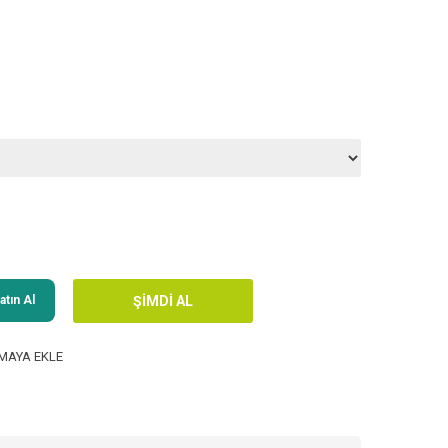
tın Al
MAYA EKLE