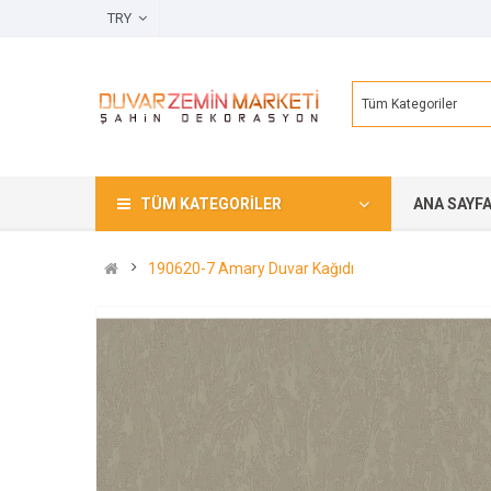
TRY
Tüm Kategoriler
TÜM KATEGORILER
ANA SAYF
190620-7 Amary Duvar Kağıdı