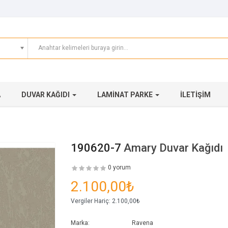
A
DUVAR KAĞIDI
LAMINAT PARKE
İLETIŞIM
190620-7
Amary Duvar Kağıdı
0 yorum
2.100,00₺
Vergiler Hariç:
2.100,00₺
Marka:
Ravena