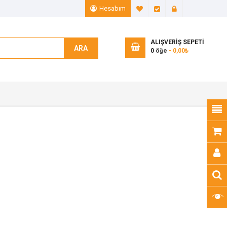
Hesabım
A. Listem (0)
Ödeme
Giriş Yap
ALIŞVERIŞ SEPETI
ARA
0
öğe
- 0,00₺