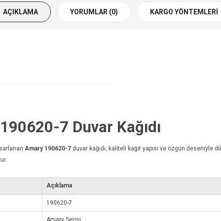
AÇIKLAMA
YORUMLAR (0)
KARGO YÖNTEMLERI
y 190620-7
Duvar Kağıdı
asarlanan
Amary 190620-7
duvar kağıdı
, kaliteli kağıt yapısı ve özgün deseniyle d
ur.
Açıklama
190620-7
Amary Serisi