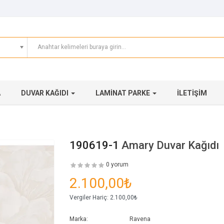
A
DUVAR KAĞIDI
LAMINAT PARKE
İLETIŞIM
190619-1
Amary Duvar Kağıdı
0 yorum
2.100,00₺
Vergiler Hariç:
2.100,00₺
Marka:
Ravena