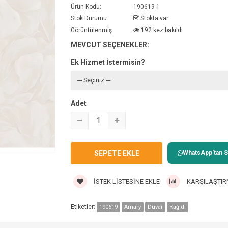
Ürün Kodu:
190619-1
Stok Durumu:
Stokta var
Görüntülenmiş
192 kez bakıldı
MEVCUT SEÇENEKLER:
Ek Hizmet İstermisin?
Adet
WhatsApp'tan Sa
İSTEK LISTESINE EKLE
KARŞILAŞTIR
Etiketler:
190619
Amary
Duvar
Kağıdı