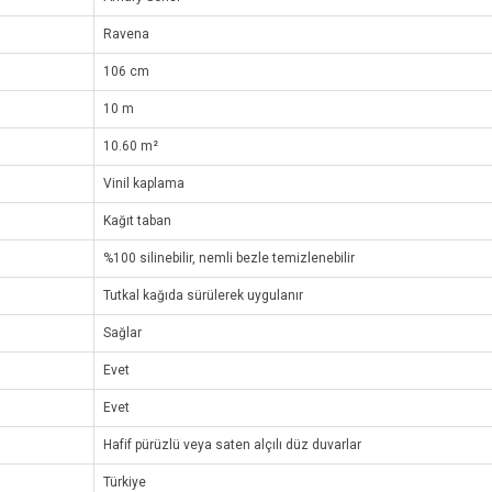
Ravena
106 cm
10 m
10.60 m²
Vinil kaplama
Kağıt taban
%100 silinebilir, nemli bezle temizlenebilir
Tutkal kağıda sürülerek uygulanır
Sağlar
Evet
Evet
Hafif pürüzlü veya saten alçılı düz duvarlar
Türkiye