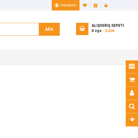
Hesabım
A. Listem (0)
Ödeme
Giriş Yap
ALIŞVERIŞ SEPETI
ARA
0
öğe
- 0,00₺