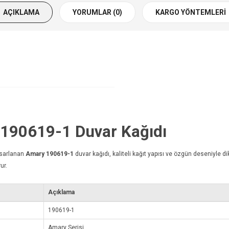
AÇIKLAMA
YORUMLAR (0)
KARGO YÖNTEMLERI
y 190619-1
Duvar Kağıdı
asarlanan
Amary 190619-1
duvar kağıdı
, kaliteli kağıt yapısı ve özgün deseniyle d
ur.
Açıklama
190619-1
Amary Serisi