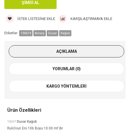
İSTEK LISTESINE EKLE
KARŞILAŞTIRMAYA EKLE
Etiketler:
190619
Amary
Duvar
Kağıdı
AÇIKLAMA
YORUMLAR (0)
KARGO YÖNTEMLERI
Ürün Özellikleri
10m²
Duvar Kağıdı
Rulo'nun Eni 106 Boyu 10.00 mt'dir