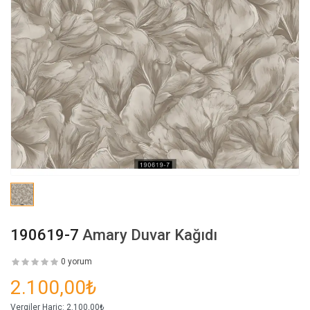
190619-7
Amary Duvar Kağıdı
0 yorum
2.100,00₺
Vergiler Hariç:
2.100,00₺