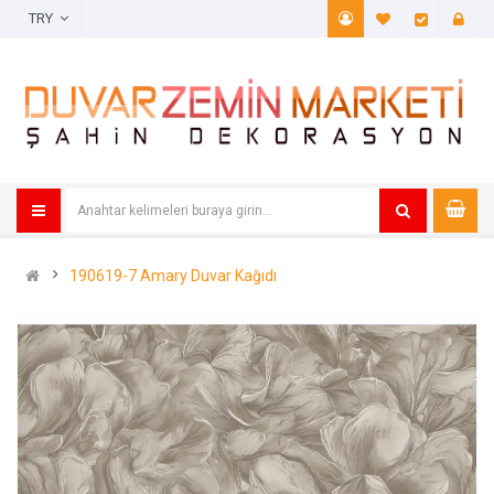
TRY
A. Listem (
Öde
190619-7 Amary Duvar Kağıdı