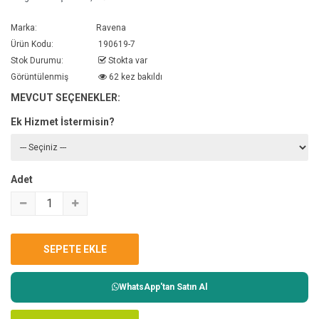
Marka:
Ravena
Ürün Kodu:
190619-7
Stok Durumu:
Stokta var
Görüntülenmiş
62 kez bakıldı
MEVCUT SEÇENEKLER:
Ek Hizmet İstermisin?
Adet
WhatsApp'tan Satın Al