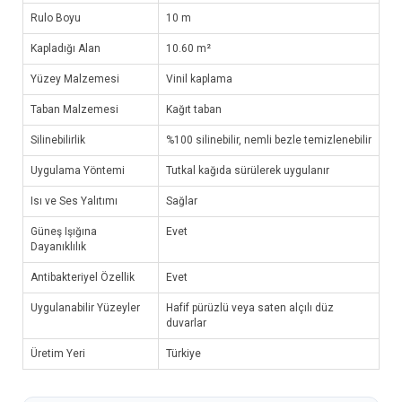
Rulo Boyu
10 m
Kapladığı Alan
10.60 m²
Yüzey Malzemesi
Vinil kaplama
Taban Malzemesi
Kağıt taban
Silinebilirlik
%100 silinebilir, nemli bezle temizlenebilir
Uygulama Yöntemi
Tutkal kağıda sürülerek uygulanır
Isı ve Ses Yalıtımı
Sağlar
Güneş Işığına
Evet
Dayanıklılık
Antibakteriyel Özellik
Evet
Uygulanabilir Yüzeyler
Hafif pürüzlü veya saten alçılı düz
duvarlar
Üretim Yeri
Türkiye