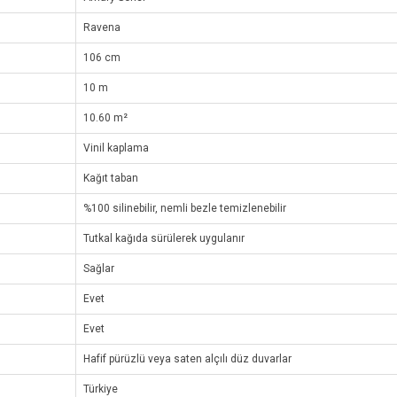
Ravena
106 cm
10 m
10.60 m²
Vinil kaplama
Kağıt taban
%100 silinebilir, nemli bezle temizlenebilir
Tutkal kağıda sürülerek uygulanır
Sağlar
Evet
Evet
Hafif pürüzlü veya saten alçılı düz duvarlar
Türkiye