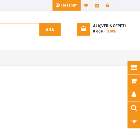
Hesabım
A. Listem (0)
Ödeme
Giriş Yap
ALIŞVERIŞ SEPETI
ARA
0
öğe
- 0,00₺