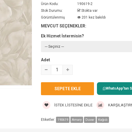
Ürün Kodu:
190619-2
Stok Durumu:
Stokta var
Görüntülenmiş
201 kez bakıldı
MEVCUT SEÇENEKLER:
Ek Hizmet İstermisin?
Adet
WhatsApp'tan Sa
İSTEK LISTESINE EKLE
KARŞILAŞTIR
Etiketler:
190619
Amary
Duvar
Kağıdı