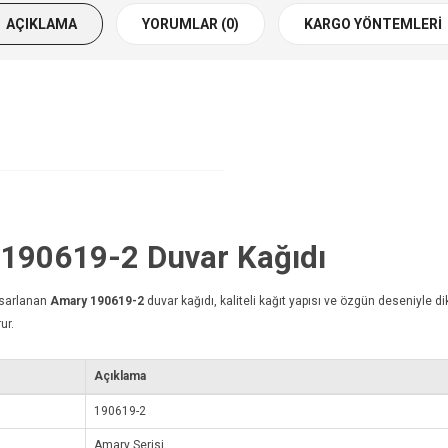
AÇIKLAMA
YORUMLAR (0)
KARGO YÖNTEMLERI
y 190619-2
Duvar Kağıdı
asarlanan
Amary 190619-2
duvar kağıdı
, kaliteli kağıt yapısı ve özgün deseniyle d
ur.
Açıklama
190619-2
Amary Serisi