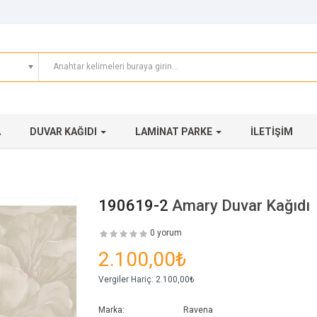
A
DUVAR KAĞIDI
LAMINAT PARKE
İLETIŞIM
190619-2
Amary Duvar Kağıdı
0 yorum
2.100,00₺
Vergiler Hariç:
2.100,00₺
Marka:
Ravena