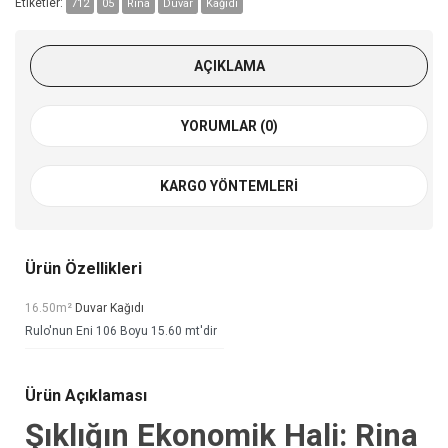
Etiketler:
712
05
Rina
Duvar
Kağıdı
AÇIKLAMA
YORUMLAR (0)
KARGO YÖNTEMLERI
Ürün Özellikleri
16.50m²
Duvar Kağıdı
Rulo'nun Eni 106 Boyu 15.60 mt'dir
Ürün Açıklaması
Şıklığın Ekonomik Hali: Rina