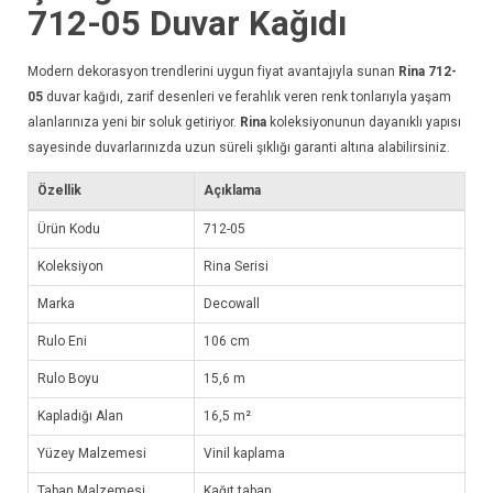
712-05
Duvar Kağıdı
Modern dekorasyon trendlerini uygun fiyat avantajıyla sunan
Rina 712-
05
duvar kağıdı
, zarif desenleri ve ferahlık veren renk tonlarıyla yaşam
alanlarınıza yeni bir soluk getiriyor.
Rina
koleksiyonunun dayanıklı yapısı
sayesinde duvarlarınızda uzun süreli şıklığı garanti altına alabilirsiniz.
Özellik
Açıklama
Ürün Kodu
712-05
Koleksiyon
Rina Serisi
Marka
Decowall
Rulo Eni
106 cm
Rulo Boyu
15,6 m
Kapladığı Alan
16,5 m²
Yüzey Malzemesi
Vinil kaplama
Taban Malzemesi
Kağıt taban