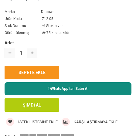
Marka:
Decowall
Ürün Kodu:
712-05
Stok Durumu:
Stokta var
Görüntülenmiş
75 kez bakıldı
Adet
WhatsApp'tan Satın Al
İSTEK LISTESINE EKLE
KARŞILAŞTIRMAYA EKLE