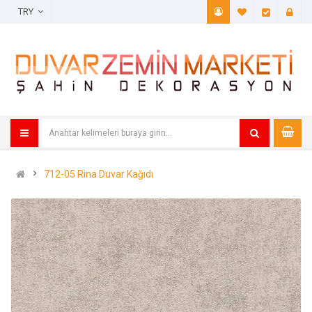
TRY
A. Listem (
Öde
712-05 Rina Duvar Kağıdı