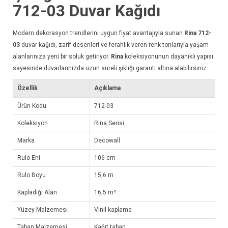
712-03
Duvar Kağıdı
Modern dekorasyon trendlerini uygun fiyat avantajıyla sunan
Rina 712-
03
duvar kağıdı
, zarif desenleri ve ferahlık veren renk tonlarıyla yaşam
alanlarınıza yeni bir soluk getiriyor.
Rina
koleksiyonunun dayanıklı yapısı
sayesinde duvarlarınızda uzun süreli şıklığı garanti altına alabilirsiniz.
Özellik
Açıklama
Ürün Kodu
712-03
Koleksiyon
Rina Serisi
Marka
Decowall
Rulo Eni
106 cm
Rulo Boyu
15,6 m
Kapladığı Alan
16,5 m²
Yüzey Malzemesi
Vinil kaplama
Taban Malzemesi
Kağıt taban