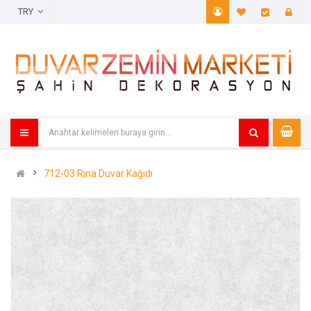
TRY
A. Listem (
Öde
712-03 Rina Duvar Kağıdı