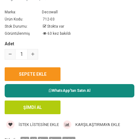
Marka:
Decowall
Ürün Kodu:
712-03
Stok Durumu:
Stokta var
Görüntülenmiş
63 kez bakıldı
Adet
WhatsApp'tan Satın Al
İSTEK LISTESINE EKLE
KARŞILAŞTIRMAYA EKLE