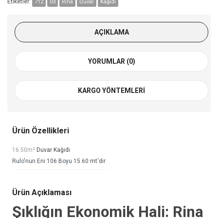
Etiketler:
712
03
Rina
Duvar
Kağıdı
AÇIKLAMA
YORUMLAR (0)
KARGO YÖNTEMLERI
Ürün Özellikleri
16.50m²
Duvar Kağıdı
Rulo'nun Eni 106 Boyu 15.60 mt'dir
Ürün Açıklaması
Şıklığın Ekonomik Hali: Rina