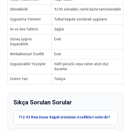
Silinebilirlik
%100 silinebilir, nemli bezle temizlenebilir
Uygulama Yöntemi
Tutkal kağıda sürülerek uygulanır
Isı ve Ses Yalıtımı
Sağlar
Güneş Işığına
Evet
Dayanıklılık
Antibakteriyel Özellik
Evet
Uygulanabilir Yüzeyler
Hafif pürüzlü veya saten alçılı düz
duvarlar
Üretim Yeri
Türkiye
Sıkça Sorulan Sorular
712-03 Rina Duvar Kağıdı ürününün özellikleri nelerdir?