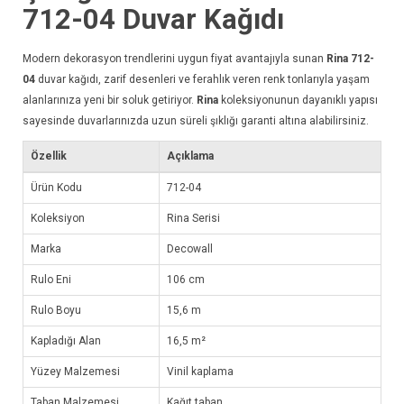
712-04
Duvar Kağıdı
Modern dekorasyon trendlerini uygun fiyat avantajıyla sunan
Rina 712-
04
duvar kağıdı
, zarif desenleri ve ferahlık veren renk tonlarıyla yaşam
alanlarınıza yeni bir soluk getiriyor.
Rina
koleksiyonunun dayanıklı yapısı
sayesinde duvarlarınızda uzun süreli şıklığı garanti altına alabilirsiniz.
Özellik
Açıklama
Ürün Kodu
712-04
Koleksiyon
Rina Serisi
Marka
Decowall
Rulo Eni
106 cm
Rulo Boyu
15,6 m
Kapladığı Alan
16,5 m²
Yüzey Malzemesi
Vinil kaplama
Taban Malzemesi
Kağıt taban