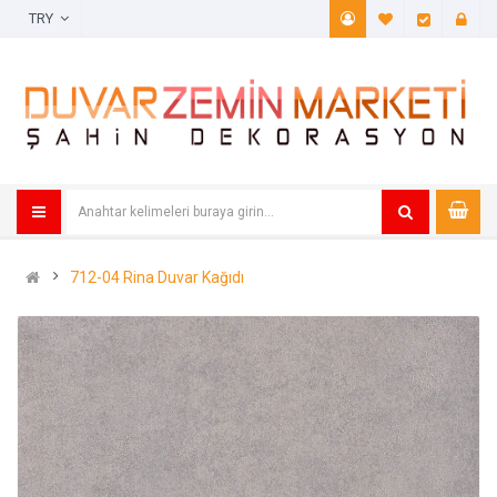
TRY
A. Listem (
Öde
712-04 Rina Duvar Kağıdı