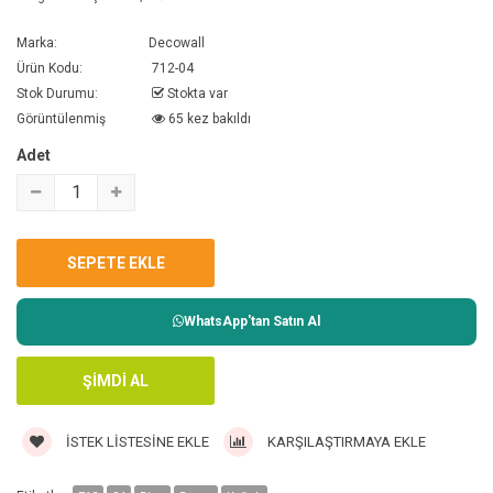
Marka:
Decowall
Ürün Kodu:
712-04
Stok Durumu:
Stokta var
Görüntülenmiş
65 kez bakıldı
Adet
WhatsApp'tan Satın Al
İSTEK LISTESINE EKLE
KARŞILAŞTIRMAYA EKLE