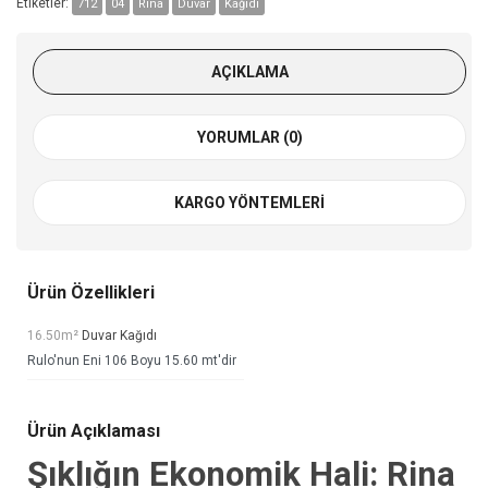
Etiketler:
712
04
Rina
Duvar
Kağıdı
AÇIKLAMA
YORUMLAR (0)
KARGO YÖNTEMLERI
Ürün Özellikleri
16.50m²
Duvar Kağıdı
Rulo'nun Eni 106 Boyu 15.60 mt'dir
Ürün Açıklaması
Şıklığın Ekonomik Hali: Rina