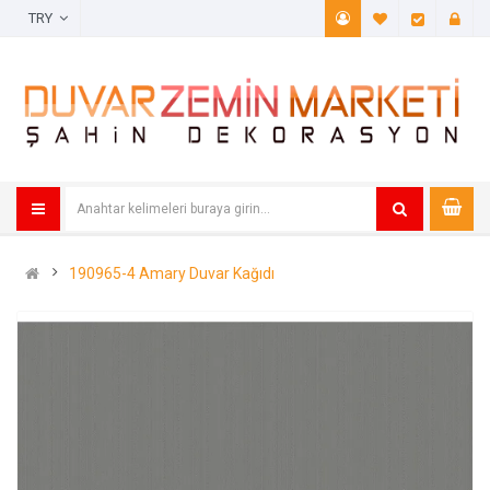
TRY
A. Listem (
Öde
190965-4 Amary Duvar Kağıdı