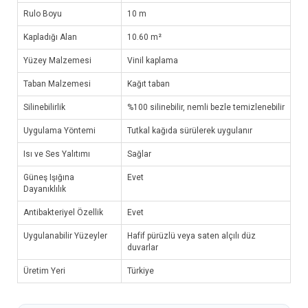
Rulo Boyu
10 m
Kapladığı Alan
10.60 m²
Yüzey Malzemesi
Vinil kaplama
Taban Malzemesi
Kağıt taban
Silinebilirlik
%100 silinebilir, nemli bezle temizlenebilir
Uygulama Yöntemi
Tutkal kağıda sürülerek uygulanır
Isı ve Ses Yalıtımı
Sağlar
Güneş Işığına
Evet
Dayanıklılık
Antibakteriyel Özellik
Evet
Uygulanabilir Yüzeyler
Hafif pürüzlü veya saten alçılı düz
duvarlar
Üretim Yeri
Türkiye