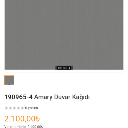
190965-4
Amary Duvar Kağıdı
0 yorum
2.100,00₺
Vergiler Hariç:
2.100,00₺