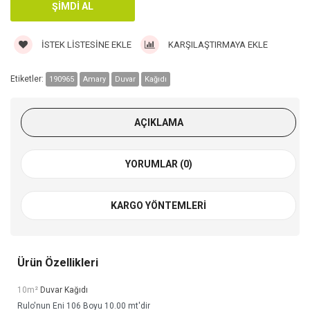
İSTEK LISTESINE EKLE
KARŞILAŞTIRMAYA EKLE
Etiketler:
190965
Amary
Duvar
Kağıdı
AÇIKLAMA
YORUMLAR (0)
KARGO YÖNTEMLERI
Ürün Özellikleri
10m²
Duvar Kağıdı
Rulo'nun Eni 106 Boyu 10.00 mt'dir