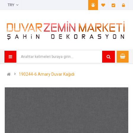
TRY
A. Listem (
Öde
190244-6 Amary Duvar Kağıdı