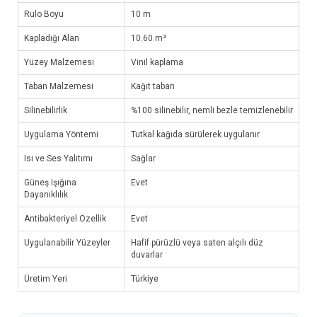
Rulo Boyu
10 m
Kapladığı Alan
10.60 m²
Yüzey Malzemesi
Vinil kaplama
Taban Malzemesi
Kağıt taban
Silinebilirlik
%100 silinebilir, nemli bezle temizlenebilir
Uygulama Yöntemi
Tutkal kağıda sürülerek uygulanır
Isı ve Ses Yalıtımı
Sağlar
Güneş Işığına
Evet
Dayanıklılık
Antibakteriyel Özellik
Evet
Uygulanabilir Yüzeyler
Hafif pürüzlü veya saten alçılı düz
duvarlar
Üretim Yeri
Türkiye