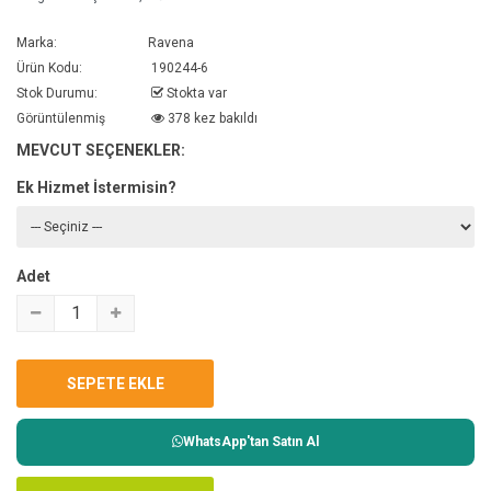
Marka:
Ravena
Ürün Kodu:
190244-6
Stok Durumu:
Stokta var
Görüntülenmiş
378 kez bakıldı
MEVCUT SEÇENEKLER:
Ek Hizmet İstermisin?
Adet
WhatsApp'tan Satın Al