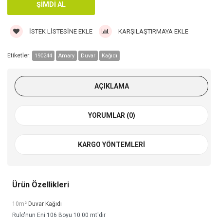
İSTEK LISTESINE EKLE
KARŞILAŞTIRMAYA EKLE
Etiketler:
190244
Amary
Duvar
Kağıdı
AÇIKLAMA
YORUMLAR (0)
KARGO YÖNTEMLERI
Ürün Özellikleri
10m²
Duvar Kağıdı
Rulo'nun Eni 106 Boyu 10.00 mt'dir