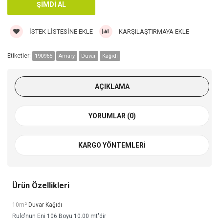
İSTEK LISTESINE EKLE
KARŞILAŞTIRMAYA EKLE
Etiketler:
190965
Amary
Duvar
Kağıdı
AÇIKLAMA
YORUMLAR (0)
KARGO YÖNTEMLERI
Ürün Özellikleri
10m²
Duvar Kağıdı
Rulo'nun Eni 106 Boyu 10.00 mt'dir