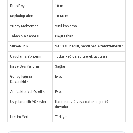
Rulo Boyu
10 m
Kapladığı Alan
10.60 m²
Yüzey Malzemesi
Vinil kaplama
Taban Malzemesi
Kağıt taban
Silinebilirlik
%100 silinebilir, nemli bezle temizlenebilir
Uygulama Yöntemi
Tutkal kağıda sürülerek uygulanır
Isı ve Ses Yalıtımı
Sağlar
Güneş Işığına
Evet
Dayanıklılık
Antibakteriyel Özellik
Evet
Uygulanabilir Yüzeyler
Hafif pürüzlü veya saten alçılı düz
duvarlar
Üretim Yeri
Türkiye