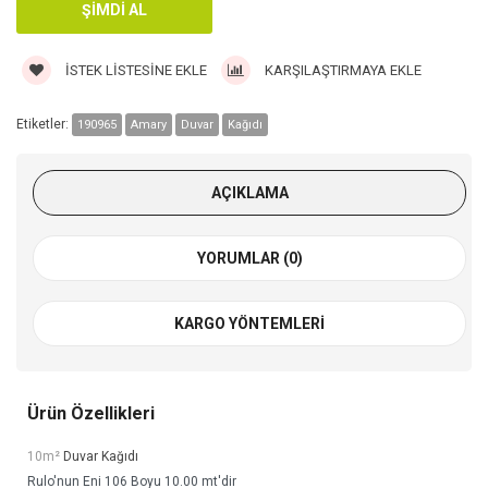
İSTEK LISTESINE EKLE
KARŞILAŞTIRMAYA EKLE
Etiketler:
190965
Amary
Duvar
Kağıdı
AÇIKLAMA
YORUMLAR (0)
KARGO YÖNTEMLERI
Ürün Özellikleri
10m²
Duvar Kağıdı
Rulo'nun Eni 106 Boyu 10.00 mt'dir