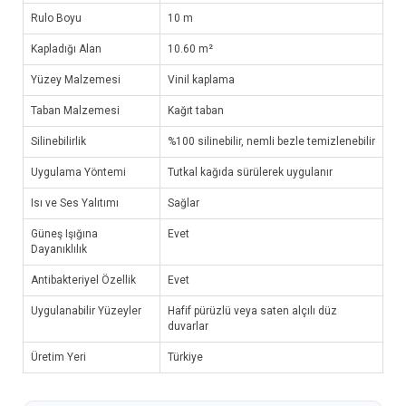
Rulo Boyu
10 m
Kapladığı Alan
10.60 m²
Yüzey Malzemesi
Vinil kaplama
Taban Malzemesi
Kağıt taban
Silinebilirlik
%100 silinebilir, nemli bezle temizlenebilir
Uygulama Yöntemi
Tutkal kağıda sürülerek uygulanır
Isı ve Ses Yalıtımı
Sağlar
Güneş Işığına
Evet
Dayanıklılık
Antibakteriyel Özellik
Evet
Uygulanabilir Yüzeyler
Hafif pürüzlü veya saten alçılı düz
duvarlar
Üretim Yeri
Türkiye