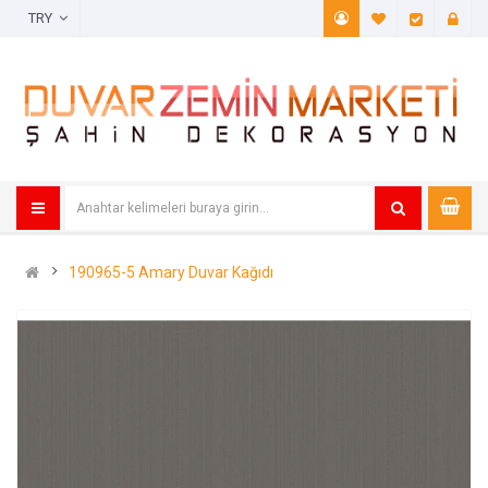
TRY
A. Listem (
Öde
190965-5 Amary Duvar Kağıdı