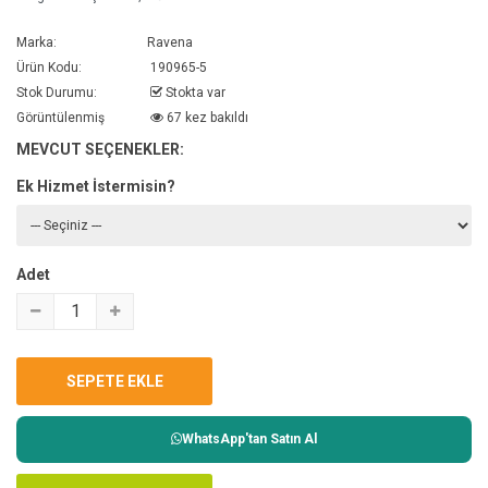
Marka:
Ravena
Ürün Kodu:
190965-5
Stok Durumu:
Stokta var
Görüntülenmiş
67 kez bakıldı
MEVCUT SEÇENEKLER:
Ek Hizmet İstermisin?
Adet
WhatsApp'tan Satın Al