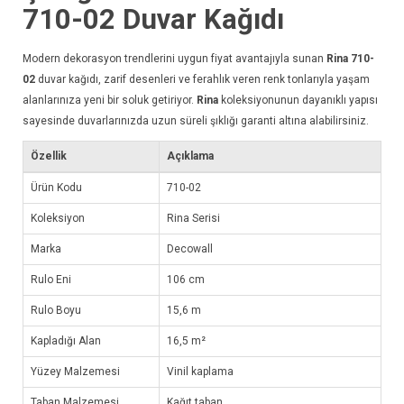
710-02
Duvar Kağıdı
Modern dekorasyon trendlerini uygun fiyat avantajıyla sunan
Rina 710-
02
duvar kağıdı
, zarif desenleri ve ferahlık veren renk tonlarıyla yaşam
alanlarınıza yeni bir soluk getiriyor.
Rina
koleksiyonunun dayanıklı yapısı
sayesinde duvarlarınızda uzun süreli şıklığı garanti altına alabilirsiniz.
Özellik
Açıklama
Ürün Kodu
710-02
Koleksiyon
Rina Serisi
Marka
Decowall
Rulo Eni
106 cm
Rulo Boyu
15,6 m
Kapladığı Alan
16,5 m²
Yüzey Malzemesi
Vinil kaplama
Taban Malzemesi
Kağıt taban