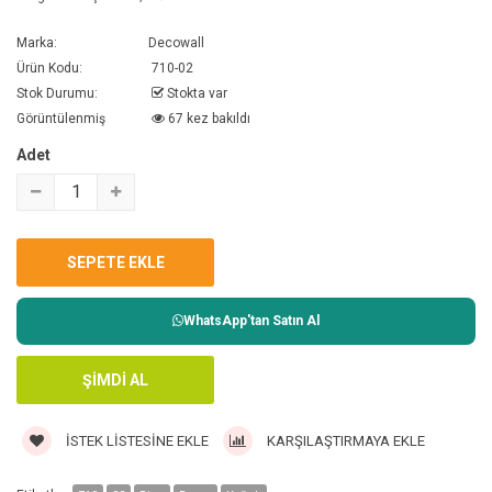
Marka:
Decowall
Ürün Kodu:
710-02
Stok Durumu:
Stokta var
Görüntülenmiş
67 kez bakıldı
Adet
WhatsApp'tan Satın Al
İSTEK LISTESINE EKLE
KARŞILAŞTIRMAYA EKLE