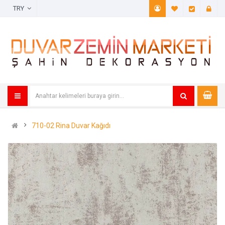
TRY
A. Listem (
Öde
710-02 Rina Duvar Kağıdı