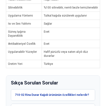
Silinebilirlik
%100 silinebilir, nemli bezle temizlenebilir
Uygulama Yöntemi
Tutkal kağıda sürülerek uygulanır
Isı ve Ses Yalıtımı
Sağlar
Güneş Işığına
Evet
Dayanıklılık
Antibakteriyel Özellik
Evet
Uygulanabilir Yüzeyler
Hafif pürüzlü veya saten alçılı düz
duvarlar
Üretim Yeri
Türkiye
Sıkça Sorulan Sorular
710-02 Rina Duvar Kağıdı ürününün özellikleri nelerdir?