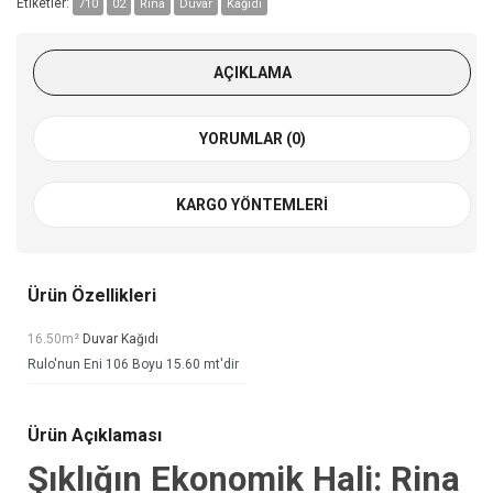
Etiketler:
710
02
Rina
Duvar
Kağıdı
AÇIKLAMA
YORUMLAR (0)
KARGO YÖNTEMLERI
Ürün Özellikleri
16.50m²
Duvar Kağıdı
Rulo'nun Eni 106 Boyu 15.60 mt'dir
Ürün Açıklaması
Şıklığın Ekonomik Hali: Rina