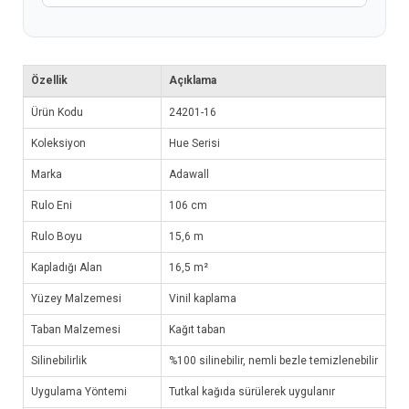
Özellik
Açıklama
Ürün Kodu
24201-16
Koleksiyon
Hue Serisi
Marka
Adawall
Rulo Eni
106 cm
Rulo Boyu
15,6 m
Kapladığı Alan
16,5 m²
Yüzey Malzemesi
Vinil kaplama
Taban Malzemesi
Kağıt taban
Silinebilirlik
%100 silinebilir, nemli bezle temizlenebilir
Uygulama Yöntemi
Tutkal kağıda sürülerek uygulanır