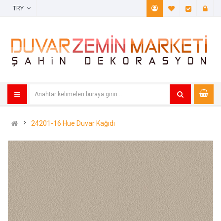
TRY
A. Listem (
Öde
24201-16 Hue Duvar Kağıdı