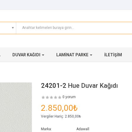
A
DUVAR KAĞIDI
LAMINAT PARKE
İLETIŞIM
24201-2
Hue Duvar Kağıdı
0 yorum
2.850,00₺
Vergiler Hariç:
2.850,00₺
Marka:
Adawall