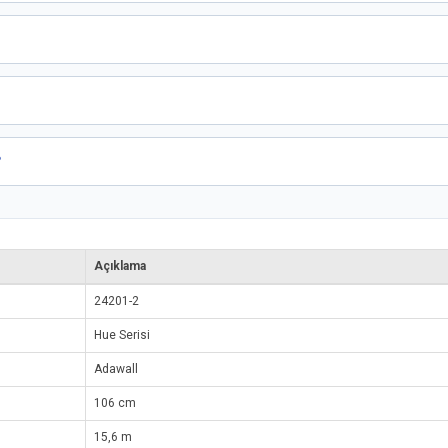
?
Açıklama
24201-2
Hue Serisi
Adawall
106 cm
15,6 m