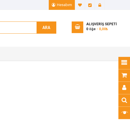
Hesabım
A. Listem (0)
Ödeme
Giriş Yap
ALIŞVERIŞ SEPETI
ARA
0
öğe
- 0,00₺