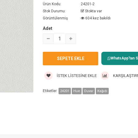
Ürün Kodu:
24201-2
Stok Durumu:
Stokta var
Görüntülenmiş
604 kez bakıldı
Adet
WhatsApp'tan Sa
İSTEK LISTESINE EKLE
KARŞILAŞTIR
Etiketler:
24201
Hue
Duvar
Kağıdı