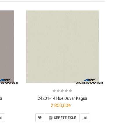
dı
24201-14 Hue Duvar Kağıdı
242
2.850,00₺
SEPETE EKLE