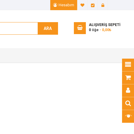
Hesabım
A. Listem (0)
Ödeme
Giriş Yap
ALIŞVERIŞ SEPETI
ARA
0
öğe
- 0,00₺