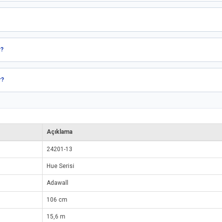
r?
r?
Açıklama
24201-13
Hue Serisi
Adawall
106 cm
15,6 m