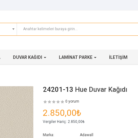
A
DUVAR KAĞIDI
LAMINAT PARKE
İLETIŞIM
24201-13
Hue Duvar Kağıdı
0 yorum
2.850,00₺
Vergiler Hariç:
2.850,00₺
Marka:
Adawall