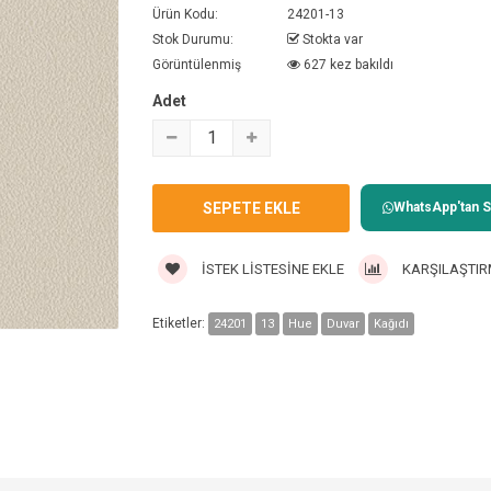
Ürün Kodu:
24201-13
Stok Durumu:
Stokta var
Görüntülenmiş
627 kez bakıldı
Adet
WhatsApp'tan Sa
İSTEK LISTESINE EKLE
KARŞILAŞTIR
Etiketler:
24201
13
Hue
Duvar
Kağıdı