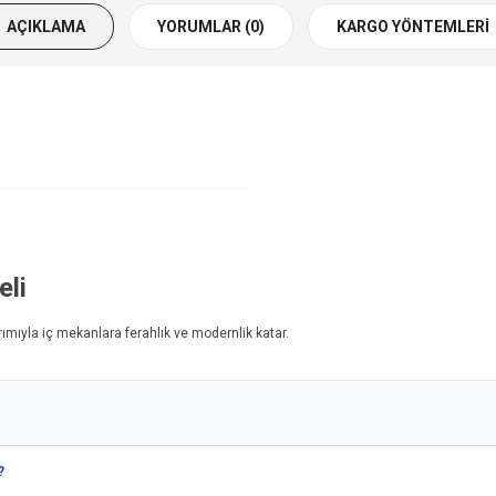
AÇIKLAMA
YORUMLAR (0)
KARGO YÖNTEMLERI
li
rımıyla iç mekanlara ferahlık ve modernlik katar.
?