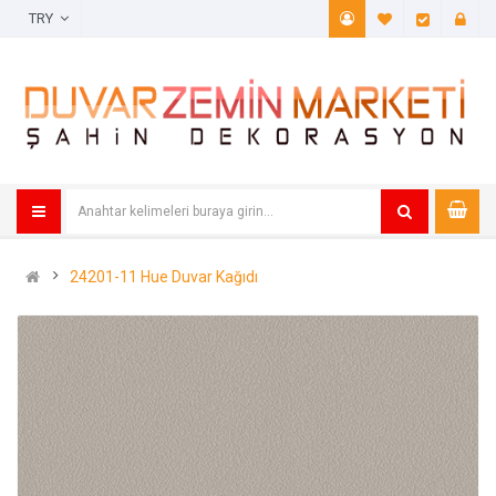
TRY
A. Listem (
Öde
24201-11 Hue Duvar Kağıdı