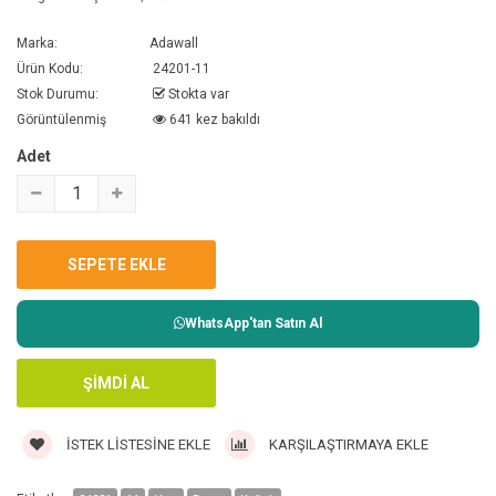
Marka:
Adawall
Ürün Kodu:
24201-11
Stok Durumu:
Stokta var
Görüntülenmiş
641 kez bakıldı
Adet
WhatsApp'tan Satın Al
İSTEK LISTESINE EKLE
KARŞILAŞTIRMAYA EKLE