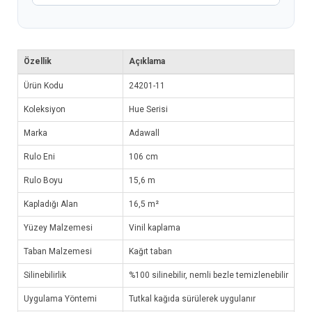
Özellik
Açıklama
Ürün Kodu
24201-11
Koleksiyon
Hue Serisi
Marka
Adawall
Rulo Eni
106 cm
Rulo Boyu
15,6 m
Kapladığı Alan
16,5 m²
Yüzey Malzemesi
Vinil kaplama
Taban Malzemesi
Kağıt taban
Silinebilirlik
%100 silinebilir, nemli bezle temizlenebilir
Uygulama Yöntemi
Tutkal kağıda sürülerek uygulanır