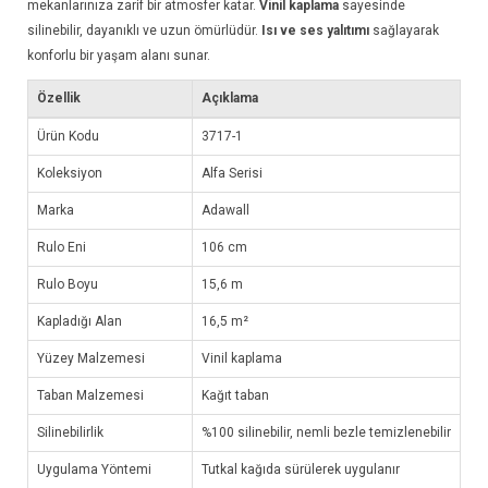
mekanlarınıza zarif bir atmosfer katar.
Vinil kaplama
sayesinde
silinebilir, dayanıklı ve uzun ömürlüdür.
Isı ve ses yalıtımı
sağlayarak
konforlu bir yaşam alanı sunar.
Özellik
Açıklama
Ürün Kodu
3717-1
Koleksiyon
Alfa Serisi
Marka
Adawall
Rulo Eni
106 cm
Rulo Boyu
15,6 m
Kapladığı Alan
16,5 m²
Yüzey Malzemesi
Vinil kaplama
Taban Malzemesi
Kağıt taban
Silinebilirlik
%100 silinebilir, nemli bezle temizlenebilir
Uygulama Yöntemi
Tutkal kağıda sürülerek uygulanır