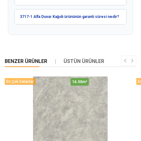
3717-1 Alfa Duvar Kağıdı ürününün garanti süresi nedir?
BENZER ÜRÜNLER
ÜSTÜN ÜRÜNLER
En Çok Satanlar
E
16.50m²