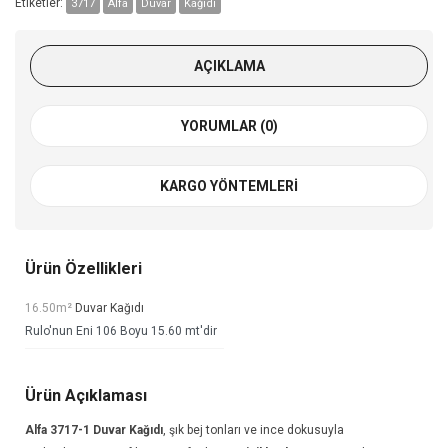
Etiketler:
3717
Alfa
Duvar
Kağıdı
AÇIKLAMA
YORUMLAR (0)
KARGO YÖNTEMLERI
Ürün Özellikleri
16.50m²
Duvar Kağıdı
Rulo'nun Eni 106 Boyu 15.60 mt'dir
Ürün Açıklaması
Alfa 3717-1
Duvar Kağıdı
, şık bej tonları ve ince dokusuyla