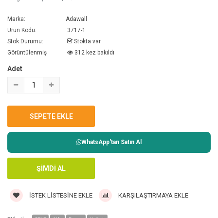
Marka:
Adawall
Ürün Kodu:
3717-1
Stok Durumu:
Stokta var
Görüntülenmiş
312 kez bakıldı
Adet
WhatsApp'tan Satın Al
İSTEK LISTESINE EKLE
KARŞILAŞTIRMAYA EKLE