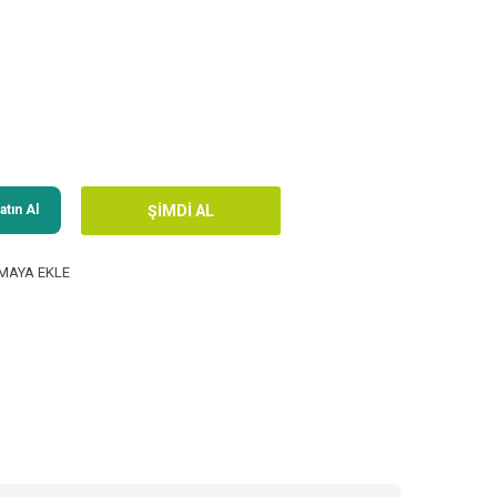
tın Al
MAYA EKLE