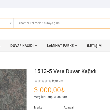
A
DUVAR KAĞIDI
LAMINAT PARKE
İLETIŞIM
1513-5
Vera Duvar Kağıdı
0 yorum
3.000,00₺
Vergiler Hariç:
3.000,00₺
Marka:
Adawall