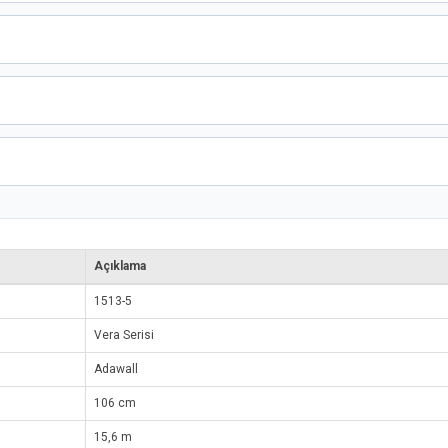
Açıklama
1513-5
Vera Serisi
Adawall
106 cm
15,6 m