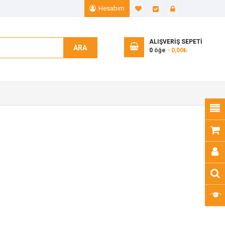
Hesabım
A. Listem (0)
Ödeme
Giriş Yap
ALIŞVERIŞ SEPETI
ARA
0
öğe
- 0,00₺