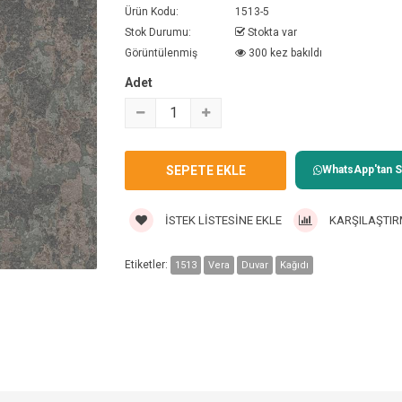
Ürün Kodu:
1513-5
Stok Durumu:
Stokta var
Görüntülenmiş
300 kez bakıldı
Adet
WhatsApp'tan Sa
İSTEK LISTESINE EKLE
KARŞILAŞTIR
Etiketler:
1513
Vera
Duvar
Kağıdı