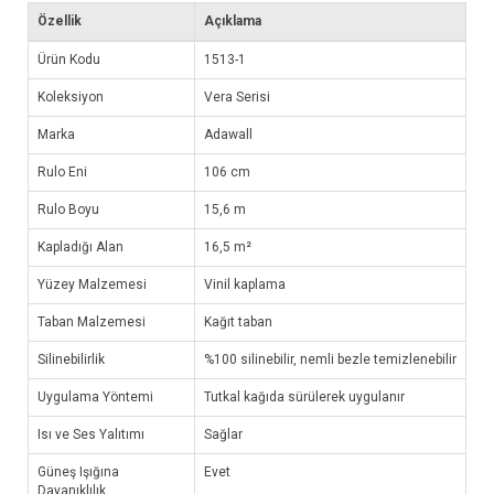
Özellik
Açıklama
Ürün Kodu
1513-1
Koleksiyon
Vera Serisi
Marka
Adawall
Rulo Eni
106 cm
Rulo Boyu
15,6 m
Kapladığı Alan
16,5 m²
Yüzey Malzemesi
Vinil kaplama
Taban Malzemesi
Kağıt taban
Silinebilirlik
%100 silinebilir, nemli bezle temizlenebilir
Uygulama Yöntemi
Tutkal kağıda sürülerek uygulanır
Isı ve Ses Yalıtımı
Sağlar
Güneş Işığına
Evet
Dayanıklılık