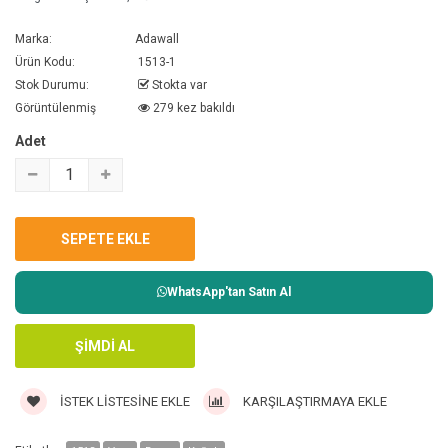
Marka:
Adawall
Ürün Kodu:
1513-1
Stok Durumu:
Stokta var
Görüntülenmiş
279 kez bakıldı
Adet
WhatsApp'tan Satın Al
İSTEK LISTESINE EKLE
KARŞILAŞTIRMAYA EKLE