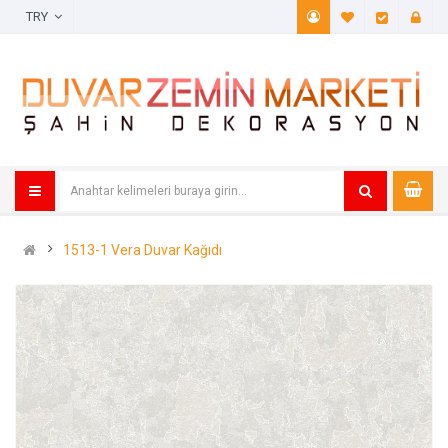
TRY
A. Listem (
Öde
1513-1 Vera Duvar Kağıdı