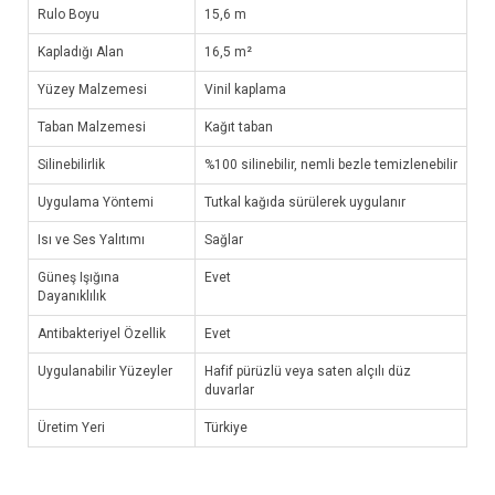
Rulo Boyu
15,6 m
Kapladığı Alan
16,5 m²
Yüzey Malzemesi
Vinil kaplama
Taban Malzemesi
Kağıt taban
Silinebilirlik
%100 silinebilir, nemli bezle temizlenebilir
Uygulama Yöntemi
Tutkal kağıda sürülerek uygulanır
Isı ve Ses Yalıtımı
Sağlar
Güneş Işığına
Evet
Dayanıklılık
Antibakteriyel Özellik
Evet
Uygulanabilir Yüzeyler
Hafif pürüzlü veya saten alçılı düz
duvarlar
Üretim Yeri
Türkiye