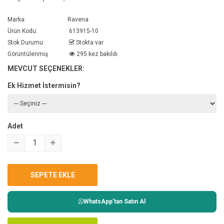
Marka:
Ravena
Ürün Kodu:
613915-10
Stok Durumu:
Stokta var
Görüntülenmiş
295 kez bakıldı
MEVCUT SEÇENEKLER:
Ek Hizmet İstermisin?
Adet
WhatsApp'tan Satın Al