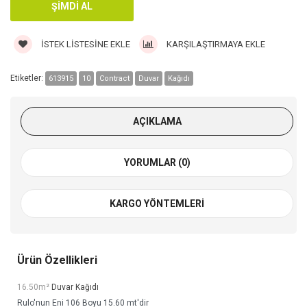
İSTEK LISTESINE EKLE
KARŞILAŞTIRMAYA EKLE
Etiketler:
613915
10
Contract
Duvar
Kağıdı
AÇIKLAMA
YORUMLAR (0)
KARGO YÖNTEMLERI
Ürün Özellikleri
16.50m²
Duvar Kağıdı
Rulo'nun Eni 106 Boyu 15.60 mt'dir