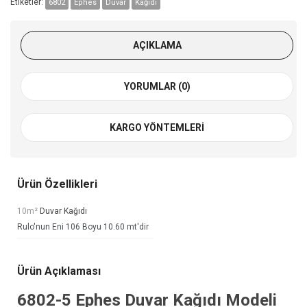
Etiketler:
6802
Ephes
Duvar
Kağıdı
AÇIKLAMA
YORUMLAR (0)
KARGO YÖNTEMLERI
Ürün Özellikleri
10m²
Duvar Kağıdı
Rulo'nun Eni 106 Boyu 10.60 mt'dir
Ürün Açıklaması
6802-5
Ephes Duvar Kağıdı
Modeli