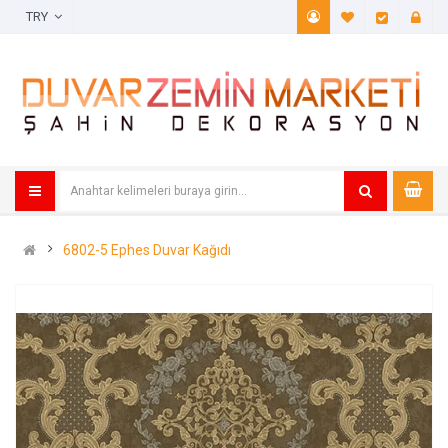
TRY
A. Listem (
Öde
6802-5 Ephes Duvar Kağıdı