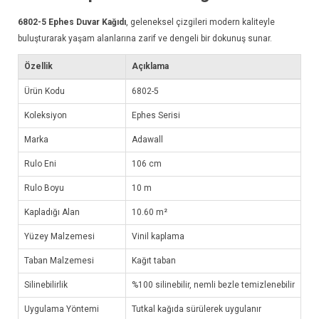
6802-5
Ephes Duvar Kağıdı
, geleneksel çizgileri modern kaliteyle
buluşturarak yaşam alanlarına zarif ve dengeli bir dokunuş sunar.
Özellik
Açıklama
Ürün Kodu
6802-5
Koleksiyon
Ephes Serisi
Marka
Adawall
Rulo Eni
106 cm
Rulo Boyu
10 m
Kapladığı Alan
10.60 m²
Yüzey Malzemesi
Vinil kaplama
Taban Malzemesi
Kağıt taban
Silinebilirlik
%100 silinebilir, nemli bezle temizlenebilir
Uygulama Yöntemi
Tutkal kağıda sürülerek uygulanır