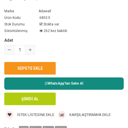
Marka:
Adawall
Ürün Kodu:
6802-5
Stok Durumu:
Stokta var
Görüntülenmiş
262 kez bakıldı
Adet
WhatsApp'tan Satın Al
İSTEK LISTESINE EKLE
KARŞILAŞTIRMAYA EKLE