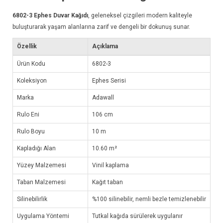
6802-3
Ephes Duvar Kağıdı
, geleneksel çizgileri modern kaliteyle
buluşturarak yaşam alanlarına zarif ve dengeli bir dokunuş sunar.
Özellik
Açıklama
Ürün Kodu
6802-3
Koleksiyon
Ephes Serisi
Marka
Adawall
Rulo Eni
106 cm
Rulo Boyu
10 m
Kapladığı Alan
10.60 m²
Yüzey Malzemesi
Vinil kaplama
Taban Malzemesi
Kağıt taban
Silinebilirlik
%100 silinebilir, nemli bezle temizlenebilir
Uygulama Yöntemi
Tutkal kağıda sürülerek uygulanır