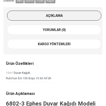
Etiketler:
6802
Ephes
Duvar
Kağıdı
AÇIKLAMA
YORUMLAR (0)
KARGO YÖNTEMLERI
Ürün Özellikleri
10m²
Duvar Kağıdı
Rulo'nun Eni 106 Boyu 10.60 mt'dir
Ürün Açıklaması
6802-3
Ephes Duvar Kağıdı
Modeli