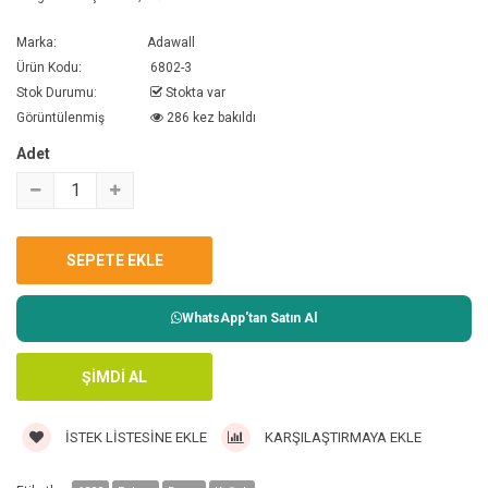
Marka:
Adawall
Ürün Kodu:
6802-3
Stok Durumu:
Stokta var
Görüntülenmiş
286 kez bakıldı
Adet
WhatsApp'tan Satın Al
İSTEK LISTESINE EKLE
KARŞILAŞTIRMAYA EKLE