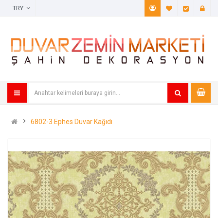
TRY
A. Listem (
Öde
6802-3 Ephes Duvar Kağıdı