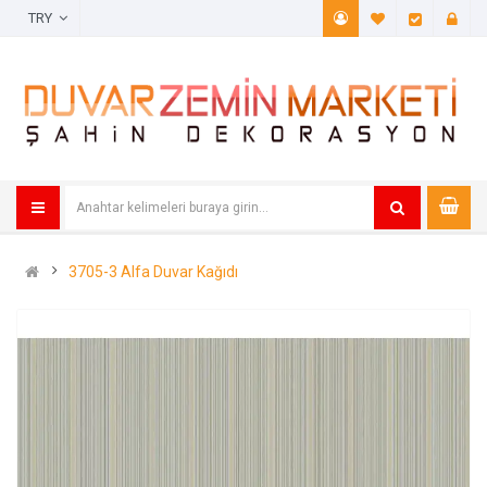
TRY
A. Listem (
Öde
3705-3 Alfa Duvar Kağıdı