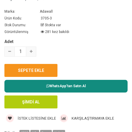
Marka:
Adawall
Ürün Kodu:
3705-3
Stok Durumu:
Stokta var
Görüntülenmiş
281 kez bakıldı
Adet
WhatsApp'tan Satın Al
İSTEK LISTESINE EKLE
KARŞILAŞTIRMAYA EKLE