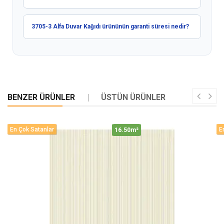
3705-3 Alfa Duvar Kağıdı ürününün garanti süresi nedir?
BENZER ÜRÜNLER
ÜSTÜN ÜRÜNLER
En Çok Satanlar
E
16.50m²