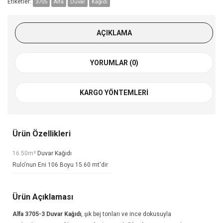
Etiketler:
3705
Alfa
Duvar
Kağıdı
AÇIKLAMA
YORUMLAR (0)
KARGO YÖNTEMLERI
Ürün Özellikleri
16.50m²
Duvar Kağıdı
Rulo'nun Eni 106 Boyu 15.60 mt'dir
Ürün Açıklaması
Alfa 3705-3
Duvar Kağıdı
, şık bej tonları ve ince dokusuyla