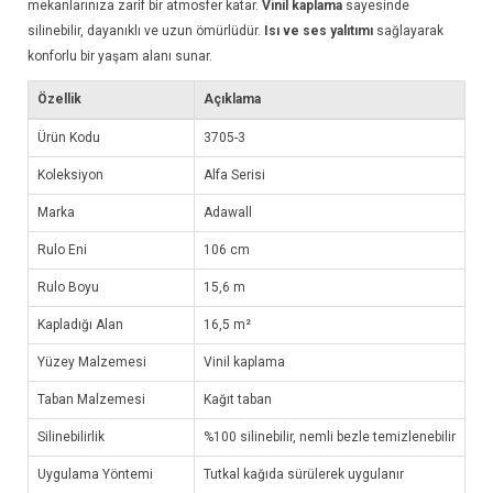
mekanlarınıza zarif bir atmosfer katar.
Vinil kaplama
sayesinde
silinebilir, dayanıklı ve uzun ömürlüdür.
Isı ve ses yalıtımı
sağlayarak
konforlu bir yaşam alanı sunar.
Özellik
Açıklama
Ürün Kodu
3705-3
Koleksiyon
Alfa Serisi
Marka
Adawall
Rulo Eni
106 cm
Rulo Boyu
15,6 m
Kapladığı Alan
16,5 m²
Yüzey Malzemesi
Vinil kaplama
Taban Malzemesi
Kağıt taban
Silinebilirlik
%100 silinebilir, nemli bezle temizlenebilir
Uygulama Yöntemi
Tutkal kağıda sürülerek uygulanır