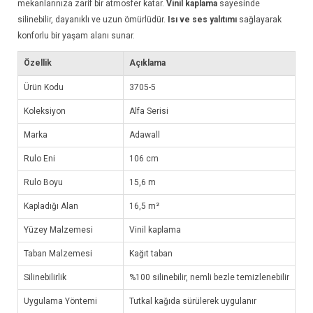
mekanlarınıza zarif bir atmosfer katar.
Vinil kaplama
sayesinde
silinebilir, dayanıklı ve uzun ömürlüdür.
Isı ve ses yalıtımı
sağlayarak
konforlu bir yaşam alanı sunar.
Özellik
Açıklama
Ürün Kodu
3705-5
Koleksiyon
Alfa Serisi
Marka
Adawall
Rulo Eni
106 cm
Rulo Boyu
15,6 m
Kapladığı Alan
16,5 m²
Yüzey Malzemesi
Vinil kaplama
Taban Malzemesi
Kağıt taban
Silinebilirlik
%100 silinebilir, nemli bezle temizlenebilir
Uygulama Yöntemi
Tutkal kağıda sürülerek uygulanır