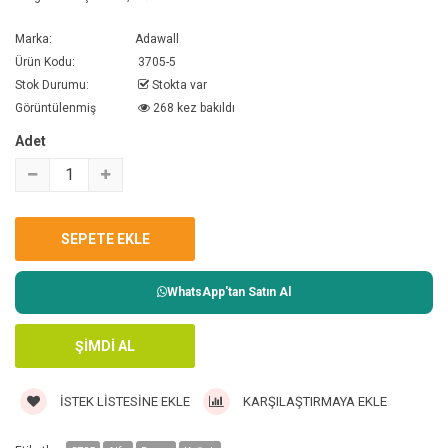
Marka:
Adawall
Ürün Kodu:
3705-5
Stok Durumu:
Stokta var
Görüntülenmiş
268 kez bakıldı
Adet
WhatsApp'tan Satın Al
İSTEK LISTESINE EKLE
KARŞILAŞTIRMAYA EKLE