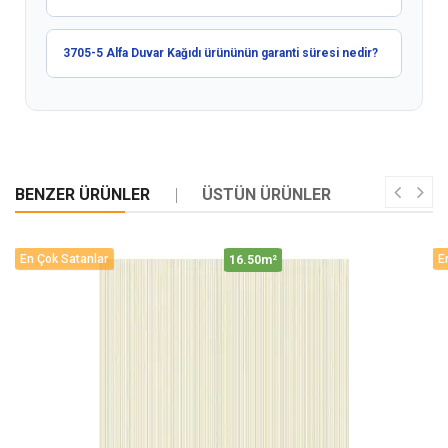
3705-5 Alfa Duvar Kağıdı ürününün garanti süresi nedir?
BENZER ÜRÜNLER
ÜSTÜN ÜRÜNLER
En Çok Satanlar
E
16.50m²