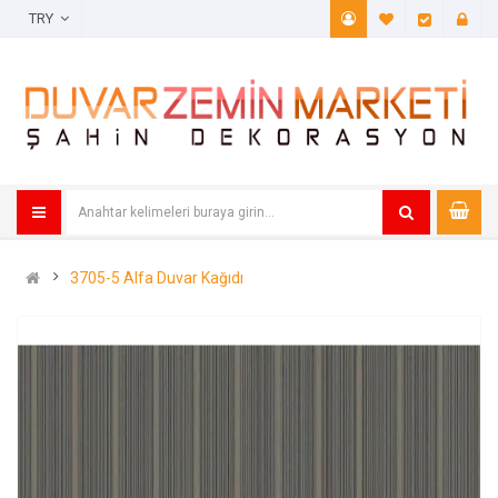
TRY
A. Listem (
Öde
3705-5 Alfa Duvar Kağıdı