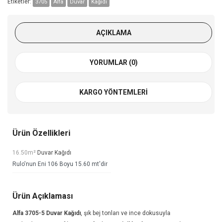
Etiketler:
3705
Alfa
Duvar
Kağıdı
AÇIKLAMA
YORUMLAR (0)
KARGO YÖNTEMLERI
Ürün Özellikleri
16.50m²
Duvar Kağıdı
Rulo'nun Eni 106 Boyu 15.60 mt'dir
Ürün Açıklaması
Alfa 3705-5
Duvar Kağıdı
, şık bej tonları ve ince dokusuyla