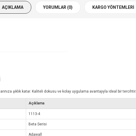
AÇIKLAMA
YORUMLAR (0)
KARGO YÖNTEMLERI
i
za şıklık katar. Kaliteli dokusu ve kolay uygulama avantajıyla ideal bir tercihtir
Açıklama
1113-4
Beta Serisi
Adawall