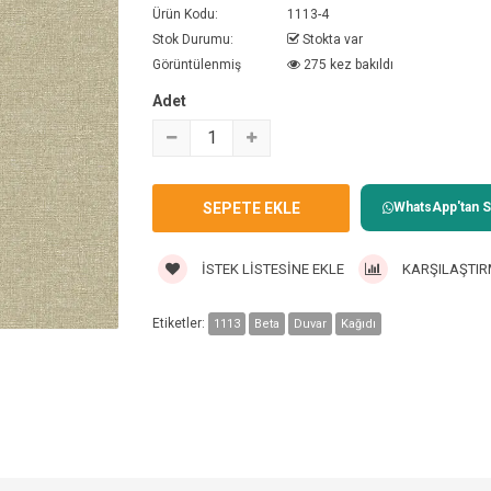
Ürün Kodu:
1113-4
Stok Durumu:
Stokta var
Görüntülenmiş
275 kez bakıldı
Adet
WhatsApp'tan Sa
İSTEK LISTESINE EKLE
KARŞILAŞTIR
Etiketler:
1113
Beta
Duvar
Kağıdı