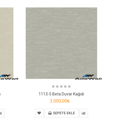
ı
1113-5 Beta Duvar Kağıdı
111
3.000,00₺
SEPETE EKLE