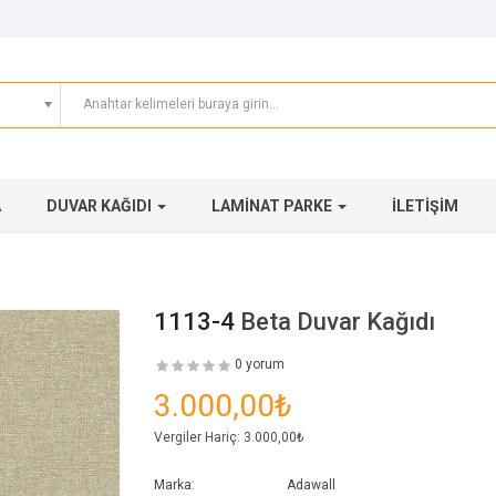
A
DUVAR KAĞIDI
LAMINAT PARKE
İLETIŞIM
1113-4
Beta Duvar Kağıdı
0 yorum
3.000,00₺
Vergiler Hariç:
3.000,00₺
Marka:
Adawall