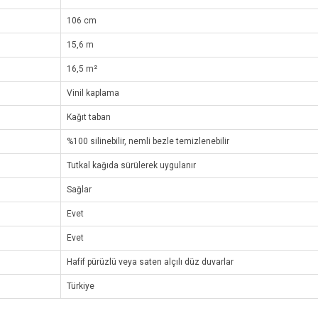
106 cm
15,6 m
16,5 m²
Vinil kaplama
Kağıt taban
%100 silinebilir, nemli bezle temizlenebilir
Tutkal kağıda sürülerek uygulanır
Sağlar
Evet
Evet
Hafif pürüzlü veya saten alçılı düz duvarlar
Türkiye