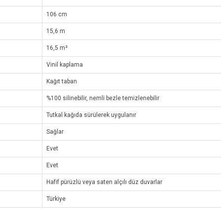
106 cm
15,6 m
16,5 m²
Vinil kaplama
Kağıt taban
%100 silinebilir, nemli bezle temizlenebilir
Tutkal kağıda sürülerek uygulanır
Sağlar
Evet
Evet
Hafif pürüzlü veya saten alçılı düz duvarlar
Türkiye