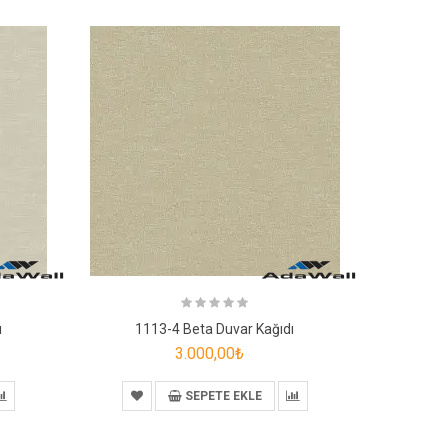
ı
1113-4 Beta Duvar Kağıdı
111
3.000,00₺
SEPETE EKLE