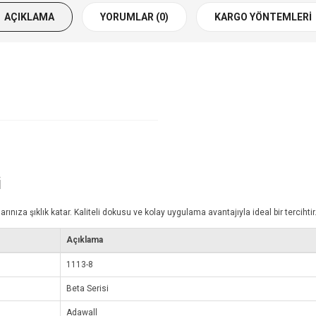
AÇIKLAMA
YORUMLAR (0)
KARGO YÖNTEMLERI
i
za şıklık katar. Kaliteli dokusu ve kolay uygulama avantajıyla ideal bir tercihtir
Açıklama
1113-8
Beta Serisi
Adawall