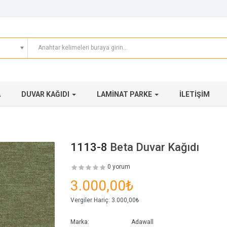
A
DUVAR KAĞIDI
LAMINAT PARKE
İLETIŞIM
1113-8
Beta Duvar Kağıdı
0 yorum
3.000,00₺
Vergiler Hariç:
3.000,00₺
Marka:
Adawall