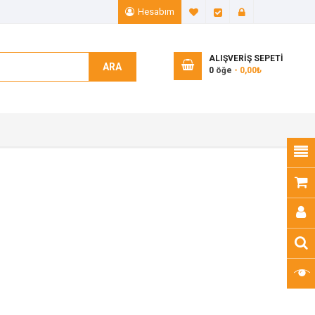
Hesabım
A. Listem (0)
Ödeme
Giriş Yap
ALIŞVERIŞ SEPETI
ARA
0
öğe
- 0,00₺