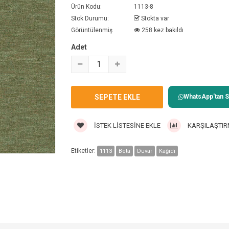
Ürün Kodu:
1113-8
Stok Durumu:
Stokta var
Görüntülenmiş
258 kez bakıldı
Adet
WhatsApp'tan Sa
İSTEK LISTESINE EKLE
KARŞILAŞTIR
Etiketler:
1113
Beta
Duvar
Kağıdı