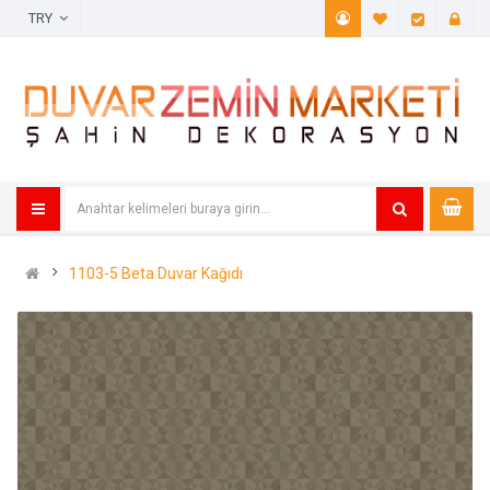
TRY
A. Listem (
Öde
1103-5 Beta Duvar Kağıdı