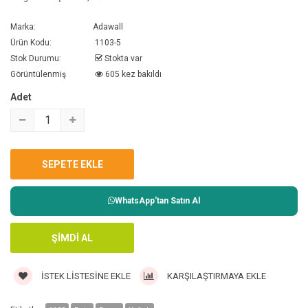
Marka:
Adawall
Ürün Kodu:
1103-5
Stok Durumu:
Stokta var
Görüntülenmiş
605 kez bakıldı
Adet
WhatsApp'tan Satın Al
İSTEK LISTESINE EKLE
KARŞILAŞTIRMAYA EKLE