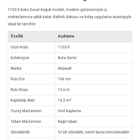
1103-5
Beta Duvar Kağıdı
modeli, modern görünümüyle iç
mekanlarınıza şıklık katar. Kaliteli dokusu ve kolay uygulama avantajıyla
ideal bir tercihtir.
Özellik
Açıklama
Ürün Kodu
1103-5
Koleksiyon
Beta Serisi
Marka
Adawall
Rulo Eni
106 cm
Rulo Boyu
15,6 m
Kapladığı Alan
16,5 m²
Yüzey Malzemesi
Vinil kaplama
Taban Malzemesi
Kağıt taban
Silinebilirlik
%100 silinebilir, nemli bezle temizlenebilir