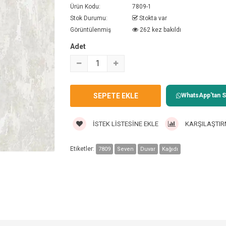
Ürün Kodu:
7809-1
Stok Durumu:
Stokta var
Görüntülenmiş
262 kez bakıldı
Adet
WhatsApp'tan Sa
İSTEK LISTESINE EKLE
KARŞILAŞTIR
Etiketler:
7809
Seven
Duvar
Kağıdı