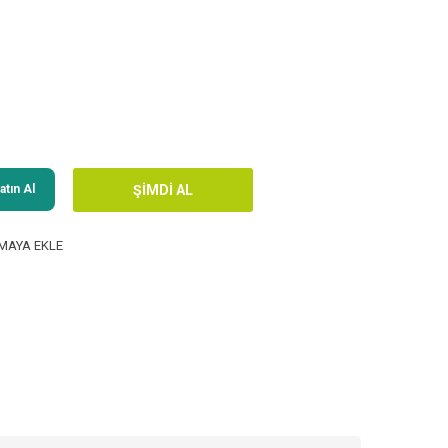
tın Al
MAYA EKLE