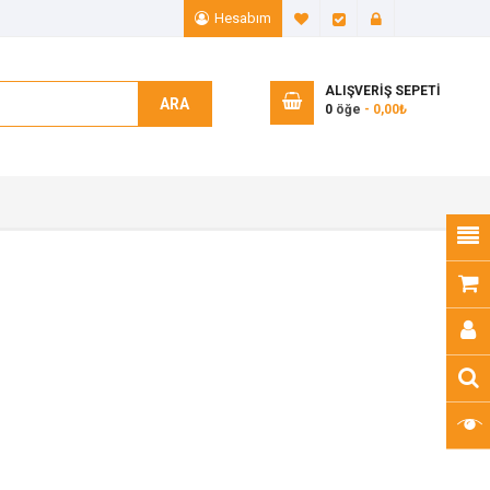
Hesabım
A. Listem (0)
Ödeme
Giriş Yap
ALIŞVERIŞ SEPETI
ARA
0
öğe
- 0,00₺