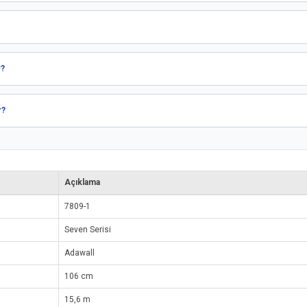
r?
r?
Açıklama
7809-1
Seven Serisi
Adawall
106 cm
15,6 m